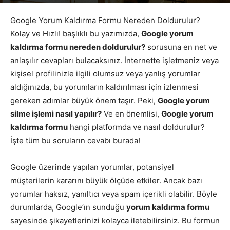
Yazar
Google Yorumları
-
Temmuz 28, 2026
690
Google Yorum Kaldırma Formu Nereden Doldurulur?
Kolay ve Hızlı! başlıklı bu yazımızda,
Google yorum
kaldırma formu nereden doldurulur?
sorusuna en net ve
anlaşılır cevapları bulacaksınız. İnternette işletmeniz veya
kişisel profilinizle ilgili olumsuz veya yanlış yorumlar
aldığınızda, bu yorumların kaldırılması için izlenmesi
gereken adımlar büyük önem taşır. Peki,
Google yorum
silme işlemi nasıl yapılır?
Ve en önemlisi,
Google yorum
kaldırma formu
hangi platformda ve nasıl doldurulur?
İşte tüm bu soruların cevabı burada!
Google üzerinde yapılan yorumlar, potansiyel
müşterilerin kararını büyük ölçüde etkiler. Ancak bazı
yorumlar haksız, yanıltıcı veya spam içerikli olabilir. Böyle
durumlarda, Google’ın sunduğu
yorum kaldırma formu
sayesinde şikayetlerinizi kolayca iletebilirsiniz. Bu formun