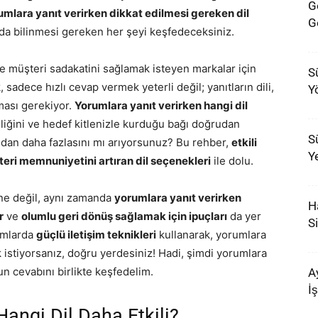
G
umlara yanıt verirken dikkat edilmesi gereken dil
G
a bilinmesi gereken her şeyi keşfedeceksiniz.
e müşteri sadakatini sağlamak isteyen markalar için
Sü
, sadece hızlı cevap vermek yeterli değil; yanıtların dili,
Y
ması gerekiyor.
Yorumlara yanıt verirken hangi dil
liğini ve hedef kitlenizle kurduğu bağı doğrudan
Sü
ından daha fazlasını mı arıyorsunuz? Bu rehber,
etkili
Ye
eri memnuniyetini artıran dil seçenekleri
ile dolu.
ne değil, aynı zamanda
yorumlara yanıt verirken
H
r
ve
olumlu geri dönüş sağlamak için ipuçları
da yer
S
ormlarda
güçlü iletişim teknikleri
kullanarak, yorumlara
k istiyorsanız, doğru yerdesiniz! Hadi, şimdi yorumlara
un cevabını birlikte keşfedelim.
A
İ
Hangi Dil Daha Etkili?