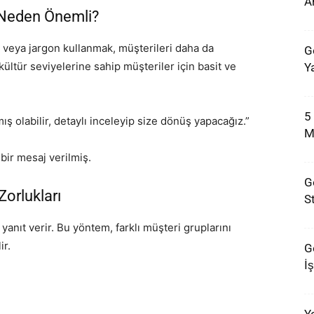
A
sı Neden Önemli?
 veya jargon kullanmak, müşterileri daha da
G
e kültür seviyelerine sahip müşteriler için basit ve
Ya
5
ış olabilir, detaylı inceleyip size dönüş yapacağız.”
M
bir mesaj verilmiş.
G
 Zorlukları
St
yanıt verir. Bu yöntem, farklı müşteri gruplarını
ir.
G
İ