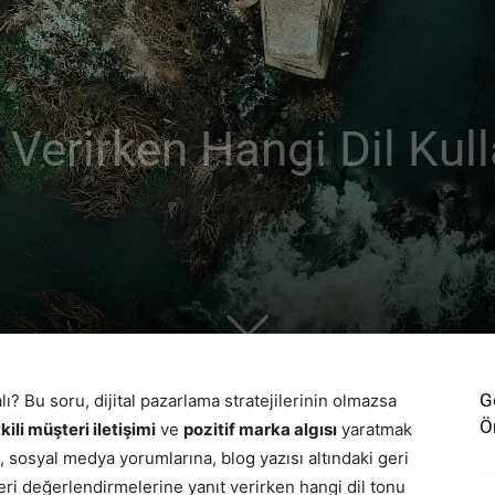
Verirken Hangi Dil Kulla
G
lı? Bu soru, dijital pazarlama stratejilerinin olmazsa
Ön
kili müşteri iletişimi
ve
pozitif marka algısı
yaratmak
, sosyal medya yorumlarına, blog yazısı altındaki geri
teri değerlendirmelerine yanıt verirken hangi dil tonu