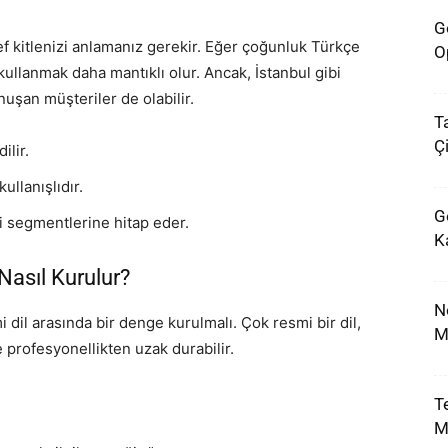
G
ef kitlenizi anlamanız gerekir. Eğer çoğunluk Türkçe
O
llanmak daha mantıklı olur. Ancak, İstanbul gibi
uşan müşteriler de olabilir.
T
Çi
ilir.
ullanışlıdır.
G
ri segmentlerine hitap eder.
K
Nasıl Kurulur?
N
i dil arasında bir denge kurulmalı. Çok resmi bir dil,
M
 profesyonellikten uzak durabilir.
T
M