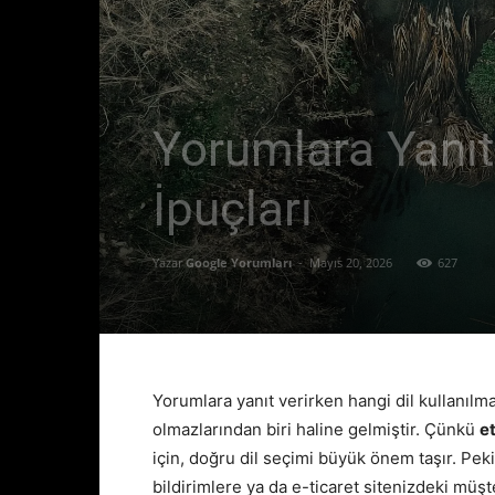
Yorumlara Yanıt 
İpuçları
Yazar
Google Yorumları
-
Mayıs 20, 2026
627
Yorumlara yanıt verirken hangi dil kullanılma
olmazlarından biri haline gelmiştir. Çünkü
et
için, doğru dil seçimi büyük önem taşır. Peki
bildirimlere ya da e-ticaret sitenizdeki müş