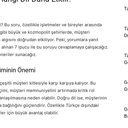
T
i? Bu soru, özellikle işletmeler ve bireyler arasında
T
l gibi büyük ve kozmopolit şehirlerde, müşteri
D
 algısını doğrudan etkiliyor. Peki, yorumlara yanıt
 alınan 7 ipucu ile bu soruyu cevaplamaya çalışacağız.
öneriler sunacağız.
Ta
G
çiminin Önemi
G
eşitli müşteri kitlesiyle karşı karşıya kalıyor. Bu
G
imi, müşteri memnuniyetini artırmada kritik rol
 anlaşılmasına neden olabilir. Doğru dil ise, müşterinin
bağlılığını güçlendirir. Özellikle Türkçe dışındaki
G
ler için büyük avantaj olabilir.
Ba