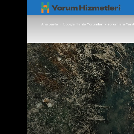
Googl
Yorum
Ana Sayfa
Google Harita Yorumları
Yorumlara Yanıt 
Hizmet
–
Googl
Maps
Yoruml