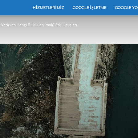
e
HIZMETLERIMIZ
GOOGLE İŞLETME
GOOGLE YO
Verirken Hangi Dil Kullanılmalı? Etkili İpuçları
leri
e
arı