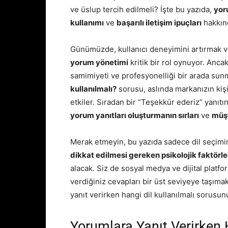
ve üslup tercih edilmeli? İşte bu yazıda,
yor
kullanımı
ve
başarılı iletişim ipuçları
hakkınd
Günümüzde, kullanıcı deneyimini artırmak v
yorum yönetimi
kritik bir rol oynuyor. Ancak
samimiyeti ve profesyonelliği bir arada sun
kullanılmalı?
sorusu, aslında markanızın kişi
etkiler. Sıradan bir “Teşekkür ederiz” yanıt
yorum yanıtları oluşturmanın sırları
ve
müşt
Merak etmeyin, bu yazıda sadece dil seçimi
dikkat edilmesi gereken psikolojik faktörle
alacak. Siz de sosyal medya ve dijital platf
verdiğiniz cevapları bir üst seviyeye taşıma
yanıt verirken hangi dil kullanılmalı sorusun
Yorumlara Yanıt Verirken 