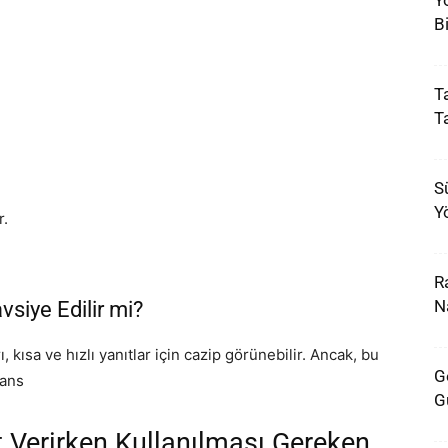
Y
B
Ta
T
S
Y
r.
R
Na
vsiye Edilir mi?
, kısa ve hızlı yanıtlar için cazip görünebilir. Ancak, bu
G
yans
G
 Verirken Kullanılması Gereken