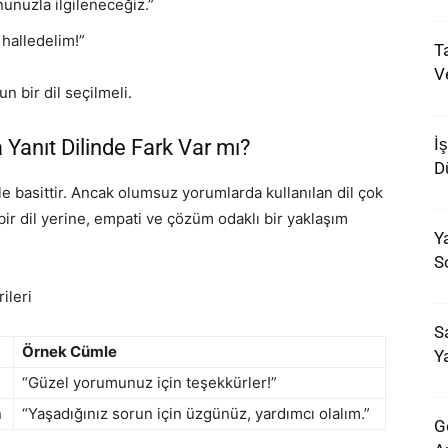
nunuzla ilgileneceğiz.”
halledelim!”
T
Ve
n bir dil seçilmeli.
İ
Yanıt Dilinde Fark Var mı?
D
 basittir. Ancak olumsuz yorumlarda kullanılan dil çok
bir dil yerine, empati ve çözüm odaklı bir yaklaşım
Y
S
ileri
S
Örnek Cümle
Ya
“Güzel yorumunuz için teşekkürler!”
n
“Yaşadığınız sorun için üzgünüz, yardımcı olalım.”
G