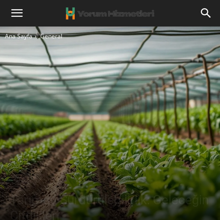
Ana Sayfa
General
Tarımda Sürdürülebilirlik: Geleceğin
Çiftlikleri