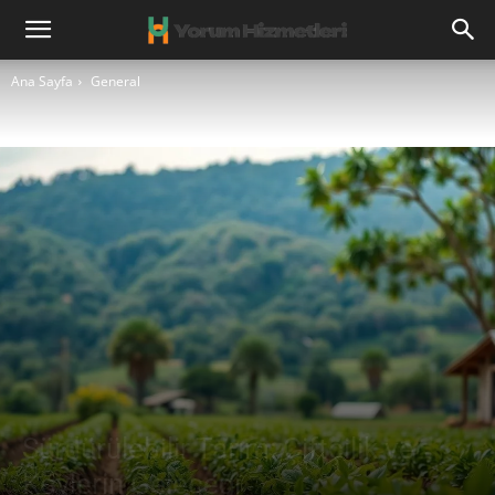
Ana Sayfa
General
Sürdürülebilir Tarım: Çiftçilik ve
Köylerin Geleceği