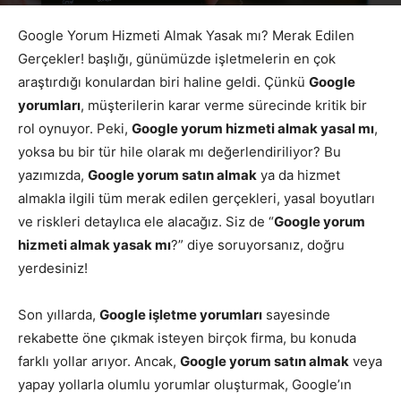
Yazar
Google Yorumları
-
Haziran 19, 2026
716
Google Yorum Hizmeti Almak Yasak mı? Merak Edilen
Gerçekler! başlığı, günümüzde işletmelerin en çok
araştırdığı konulardan biri haline geldi. Çünkü
Google
yorumları
, müşterilerin karar verme sürecinde kritik bir
rol oynuyor. Peki,
Google yorum hizmeti almak yasal mı
,
yoksa bu bir tür hile olarak mı değerlendiriliyor? Bu
yazımızda,
Google yorum satın almak
ya da hizmet
almakla ilgili tüm merak edilen gerçekleri, yasal boyutları
ve riskleri detaylıca ele alacağız. Siz de “
Google yorum
hizmeti almak yasak mı
?” diye soruyorsanız, doğru
yerdesiniz!
Son yıllarda,
Google işletme yorumları
sayesinde
rekabette öne çıkmak isteyen birçok firma, bu konuda
farklı yollar arıyor. Ancak,
Google yorum satın almak
veya
yapay yollarla olumlu yorumlar oluşturmak, Google’ın