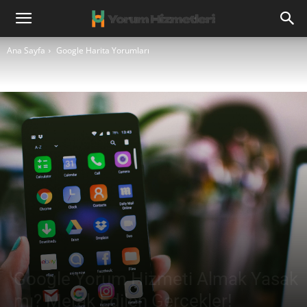
Ana Sayfa
Google Harita Yorumları
Google Yorum Hizmeti Almak Yasak
mı? Merak Edilen Gerçekler!