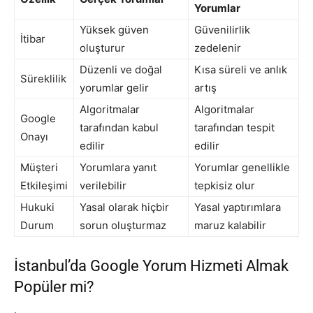
Yorumlar
Yüksek güven
Güvenilirlik
İtibar
oluşturur
zedelenir
Düzenli ve doğal
Kısa süreli ve anlık
Süreklilik
yorumlar gelir
artış
Algoritmalar
Algoritmalar
Google
tarafından kabul
tarafından tespit
Onayı
edilir
edilir
Müşteri
Yorumlara yanıt
Yorumlar genellikle
Etkileşimi
verilebilir
tepkisiz olur
Hukuki
Yasal olarak hiçbir
Yasal yaptırımlara
Durum
sorun oluşturmaz
maruz kalabilir
İstanbul’da Google Yorum Hizmeti Almak
Popüler mi?