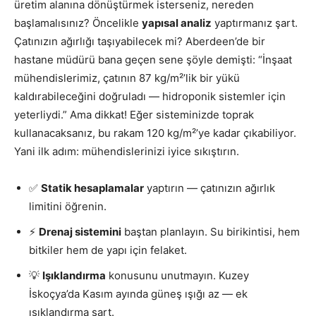
üretim alanına dönüştürmek isterseniz, nereden
başlamalısınız? Öncelikle
yapısal analiz
yaptırmanız şart.
Çatınızın ağırlığı taşıyabilecek mi? Aberdeen’de bir
hastane müdürü bana geçen sene şöyle demişti: “İnşaat
mühendislerimiz, çatının 87 kg/m²’lik bir yükü
kaldırabileceğini doğruladı — hidroponik sistemler için
yeterliydi.” Ama dikkat! Eğer sisteminizde toprak
kullanacaksanız, bu rakam 120 kg/m²’ye kadar çıkabiliyor.
Yani ilk adım: mühendislerinizi iyice sıkıştırın.
✅
Statik hesaplamalar
yaptırın — çatınızın ağırlık
limitini öğrenin.
⚡
Drenaj sistemini
baştan planlayın. Su birikintisi, hem
bitkiler hem de yapı için felaket.
💡
Işıklandırma
konusunu unutmayın. Kuzey
İskoçya’da Kasım ayında güneş ışığı az — ek
ışıklandırma şart.