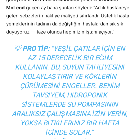
McLeod
geçen ay bana şunları söyledi: “Artık hastaneye
gelen sebzelerin nakliye maliyeti sıfırlandı. Üstelik hasta
yemeklerinin tadının da değiştiğini hastalardan sık sık
duyuyoruz — taze olunca hepimizin iştahı açıyor.”
💡
PRO TIP:
“YEŞIL ÇATILAR IÇIN EN
AZ 15 DERECELIK BIR EĞIM
KULLANIN. BU, SUYUN TAHLIYESINI
KOLAYLAŞTIRIR VE KÖKLERIN
ÇÜRÜMESINI ENGELLER. BENIM
TAVSIYEM, HIDROPONIK
SISTEMLERDE SU POMPASININ
ARALIKSIZ ÇALIŞMASINA IZIN VERIN,
YOKSA BITKILERINIZ BIR HAFTA
IÇINDE SOLAR.”