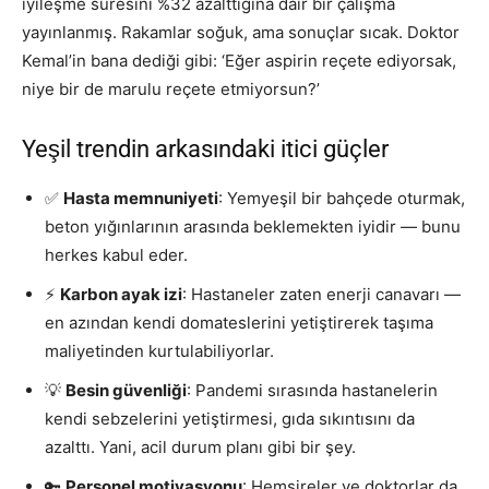
iyileşme süresini %32 azalttığına dair bir çalışma
yayınlanmış. Rakamlar soğuk, ama sonuçlar sıcak. Doktor
Kemal’in bana dediği gibi: ‘Eğer aspirin reçete ediyorsak,
niye bir de marulu reçete etmiyorsun?’
Yeşil trendin arkasındaki itici güçler
✅
Hasta memnuniyeti
: Yemyeşil bir bahçede oturmak,
beton yığınlarının arasında beklemekten iyidir — bunu
herkes kabul eder.
⚡
Karbon ayak izi
: Hastaneler zaten enerji canavarı —
en azından kendi domateslerini yetiştirerek taşıma
maliyetinden kurtulabiliyorlar.
💡
Besin güvenliği
: Pandemi sırasında hastanelerin
kendi sebzelerini yetiştirmesi, gıda sıkıntısını da
azalttı. Yani, acil durum planı gibi bir şey.
🔑
Personel motivasyonu
: Hemşireler ve doktorlar da