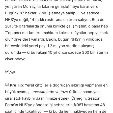
yetiştiren Murray, tarlalarını genişletmeye karar verdi.
Bugün? 87 hektarlık bir işletmeye sahip — ve sadece
NHS’ye değil, 14 farklı restorana da ürün satıyor. Ben de
2015’te o tarlalarda onunla birlikte çalışmıştım; o bana hep
‘Toptancı marketlere mahkum kalırsak, fiyatlar hep yüksek
olur’ diye dert yanardı. Bakın, bugün NHS’nin yıllık gıda
bütçesindeki yerel payı 1.2 milyon sterline ulaşmış
durumda — ki bu rakam 10 yıl önce sadece 300 bin sterlin
civarındaydı.
\n\n\n
💡
Pro Tip:
Yerel çiftçilerle doğrudan işbirliği yapmanın en
büyük avantajı,
mevsiminde ve taze
ürün almanın yanı
sıra, stok kaybını da minimize etmek. Örneğin, Seaton
Farm’ın NHS’ye gönderdiği sebzelerin %98’i hasattan 48
saat içinde tüketiliyor — ki bu da hem nakliyeden hem de