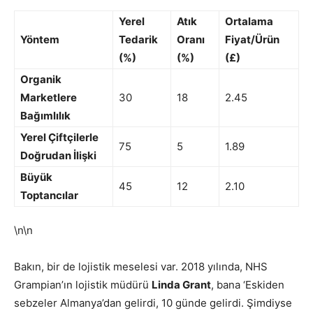
Yerel
Atık
Ortalama
Yöntem
Tedarik
Oranı
Fiyat/Ürün
(%)
(%)
(£)
Organik
Marketlere
30
18
2.45
Bağımlılık
Yerel Çiftçilerle
75
5
1.89
Doğrudan İlişki
Büyük
45
12
2.10
Toptancılar
\n\n
Bakın, bir de lojistik meselesi var. 2018 yılında, NHS
Grampian’ın lojistik müdürü
Linda Grant
, bana ‘Eskiden
sebzeler Almanya’dan gelirdi, 10 günde gelirdi. Şimdiyse