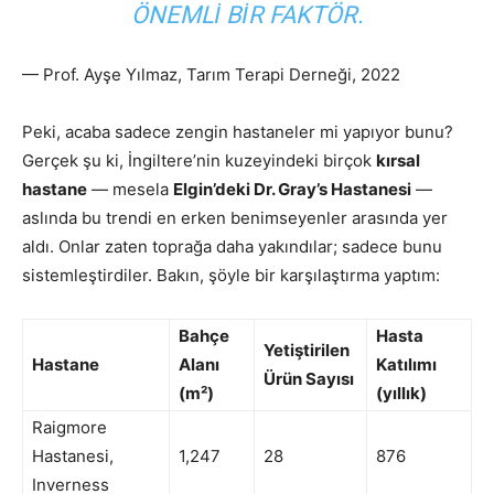
ÖNEMLI BIR FAKTÖR.
— Prof. Ayşe Yılmaz, Tarım Terapi Derneği, 2022
Peki, acaba sadece zengin hastaneler mi yapıyor bunu?
Gerçek şu ki, İngiltere’nin kuzeyindeki birçok
kırsal
hastane
— mesela
Elgin’deki Dr. Gray’s Hastanesi
—
aslında bu trendi en erken benimseyenler arasında yer
aldı. Onlar zaten toprağa daha yakındılar; sadece bunu
sistemleştirdiler. Bakın, şöyle bir karşılaştırma yaptım:
Bahçe
Hasta
Yetiştirilen
Hastane
Alanı
Katılımı
Ürün Sayısı
(m²)
(yıllık)
Raigmore
Hastanesi,
1,247
28
876
Inverness