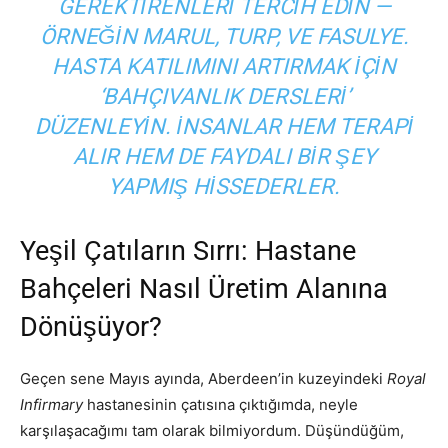
GEREKTIRENLERI TERCIH EDIN —
ÖRNEĞIN MARUL, TURP, VE FASULYE.
HASTA KATILIMINI ARTIRMAK IÇIN
‘BAHÇIVANLIK DERSLERI’
DÜZENLEYIN. İNSANLAR HEM TERAPI
ALIR HEM DE FAYDALI BIR ŞEY
YAPMIŞ HISSEDERLER.
Yeşil Çatıların Sırrı: Hastane
Bahçeleri Nasıl Üretim Alanına
Dönüşüyor?
Geçen sene Mayıs ayında, Aberdeen’in kuzeyindeki
Royal
Infirmary
hastanesinin çatısına çıktığımda, neyle
karşılaşacağımı tam olarak bilmiyordum. Düşündüğüm,