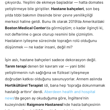
çıkıyordu. Yeşilini de ekmeye başladılar — hatta domates
yetiştirmeye bile giriştiler.
Hastane bahçeleri
, son beş
yılda tıbbi bakımın ötesinde birer
çevre yenilikçiliği
merkezi haline geldi. Bunu ilk olarak 2019’da Amerika’daki
Boston Medical Center
’da görmüştüm; o kadar ilginçti ki,
not defterime o gece oturup resmini bile çizmiştim.
Hastaların iyileşme sürecinde toprağın rolü olduğunu
düşünmek — ne kadar insani, değil mi?
İşin aslı, hastane bahçeleri sadece dekorasyon değil.
Tarım terapi
denen bir kavram var — yani bitki
yetiştirmenin ruh sağlığına ve fiziksel iyileşmeye
doğrudan katkısı olduğunu savunuyorlar. Annem aslında
Hortikültürel Terapist
idi, bana hep ‘toprağa dokunmamak
hastalığı arttırır’ derdi.
Aberdeen health and hospital
news
’da geçen ay okuduğuma göre, İngiltere’nin
kuzeyindeki
Raigmore Hastanesi
’nde hasta bahçesinin