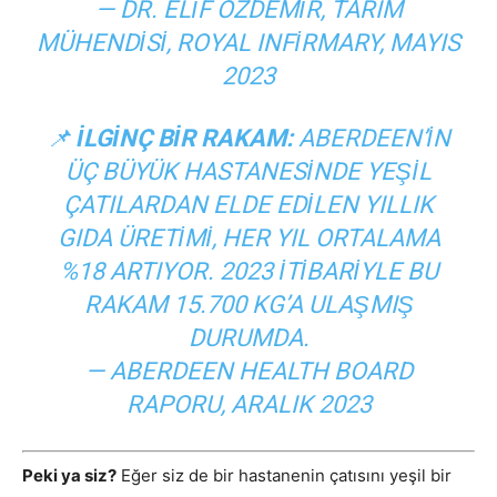
— DR. ELIF ÖZDEMIR, TARIM
MÜHENDISI, ROYAL INFIRMARY, MAYIS
2023
📌
İLGINÇ BIR RAKAM:
ABERDEEN’IN
ÜÇ BÜYÜK HASTANESINDE YEŞIL
ÇATILARDAN ELDE EDILEN YILLIK
GIDA ÜRETIMI, HER YIL ORTALAMA
%18 ARTIYOR. 2023 ITIBARIYLE BU
RAKAM 15.700 KG’A ULAŞMIŞ
DURUMDA.
— ABERDEEN HEALTH BOARD
RAPORU, ARALIK 2023
Peki ya siz?
Eğer siz de bir hastanenin çatısını yeşil bir