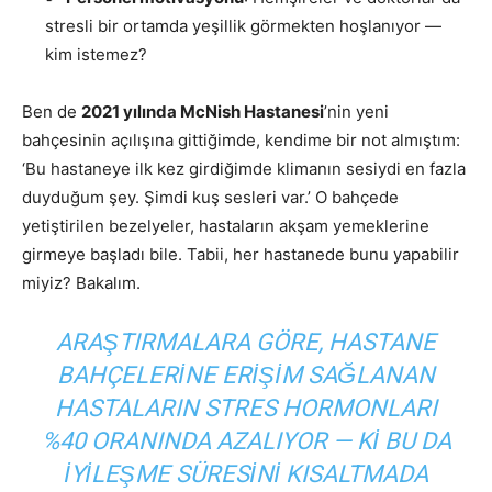
stresli bir ortamda yeşillik görmekten hoşlanıyor —
kim istemez?
Ben de
2021 yılında McNish Hastanesi
’nin yeni
bahçesinin açılışına gittiğimde, kendime bir not almıştım:
‘Bu hastaneye ilk kez girdiğimde klimanın sesiydi en fazla
duyduğum şey. Şimdi kuş sesleri var.’ O bahçede
yetiştirilen bezelyeler, hastaların akşam yemeklerine
girmeye başladı bile. Tabii, her hastanede bunu yapabilir
miyiz? Bakalım.
ARAŞTIRMALARA GÖRE, HASTANE
BAHÇELERINE ERIŞIM SAĞLANAN
HASTALARIN STRES HORMONLARI
%40 ORANINDA AZALIYOR — KI BU DA
IYILEŞME SÜRESINI KISALTMADA