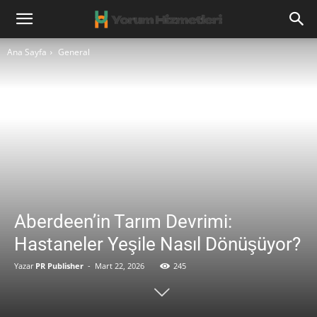
Ana Sayfa
General
Aberdeen’in Tarım Devrimi:
Hastaneler Yeşile Nasıl Dönüşüyor?
Yazar
PR Publisher
-
Mart 22, 2026
245