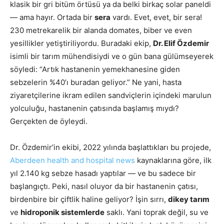
klasik bir gri bitüm örtüsü ya da belki birkaç solar paneldi
— ama hayır. Ortada bir
sera
vardı. Evet, evet, bir sera!
230 metrekarelik bir alanda domates, biber ve even
yesillikler yetiştiriliyordu. Buradaki ekip,
Dr. Elif Özdemir
isimli bir tarım mühendisiydi ve o gün bana gülümseyerek
söyledi: “Artık hastanenin yemekhanesine giden
sebzelerin %40’ı buradan geliyor.” Ne yani, hasta
ziyaretçilerine ikram edilen sandviçlerin içindeki marulun
yolculuğu, hastanenin çatısında başlamış mıydı?
Gerçekten de öyleydi.
Dr. Özdemir’in ekibi, 2022 yılında başlattıkları bu projede,
Aberdeen health and hospital news
kaynaklarına göre, ilk
yıl 2.140 kg sebze hasadı yaptılar — ve bu sadece bir
başlangıçtı. Peki, nasıl oluyor da bir hastanenin çatısı,
birdenbire bir çiftlik haline geliyor? İşin sırrı,
dikey tarım
ve
hidroponik sistemlerde
saklı. Yani toprak değil, su ve