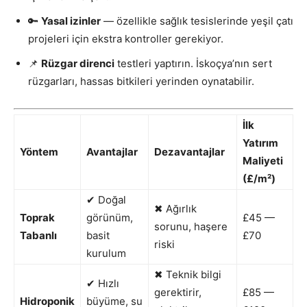
🔑
Yasal izinler
— özellikle sağlık tesislerinde yeşil çatı
projeleri için ekstra kontroller gerekiyor.
📌
Rüzgar direnci
testleri yaptırın. İskoçya’nın sert
rüzgarları, hassas bitkileri yerinden oynatabilir.
İlk
Yatırım
Yöntem
Avantajlar
Dezavantajlar
Maliyeti
(£/m²)
✔ Doğal
✖ Ağırlık
Toprak
görünüm,
£45 —
sorunu, haşere
Tabanlı
basit
£70
riski
kurulum
✖ Teknik bilgi
✔ Hızlı
gerektirir,
£85 —
Hidroponik
büyüme, su