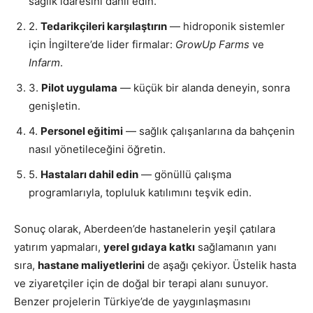
sağlık idaresini dahil edin.
2.
Tedarikçileri karşılaştırın
— hidroponik sistemler
için İngiltere’de lider firmalar:
GrowUp Farms
ve
Infarm
.
3.
Pilot uygulama
— küçük bir alanda deneyin, sonra
genişletin.
4.
Personel eğitimi
— sağlık çalışanlarına da bahçenin
nasıl yönetileceğini öğretin.
5.
Hastaları dahil edin
— gönüllü çalışma
programlarıyla, topluluk katılımını teşvik edin.
Sonuç olarak, Aberdeen’de hastanelerin yeşil çatılara
yatırım yapmaları,
yerel gıdaya katkı
sağlamanın yanı
sıra,
hastane maliyetlerini
de aşağı çekiyor. Üstelik hasta
ve ziyaretçiler için de doğal bir terapi alanı sunuyor.
Benzer projelerin Türkiye’de de yaygınlaşmasını