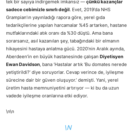
tek bir sayıya indirgemek imkansız —
çünkü kazançlar
sadece cebimizle sınırlı değil
. Evet, 2019’da NHS
Grampian’ın yayınladığı rapora göre, yerel gıda
tedarikçilerine yapılan harcamalar %45 artarken, hastane
mutfaklarındaki atık oranı da %30 düştü. Ama bana
sorarsanız, asıl kazanılan şey, tabağındaki bir elmanın
hikayesini hastaya anlatma gücü. 2020’nin Aralık ayında,
Aberdeen’in en büyük hastanesinde çalışan
Diyetisyen
Ewan Davidson
, bana ‘Hastalar artık ‘Bu domates nerede
yetiştirildi?’ diye soruyorlar. Cevap verince de, iyileşme
sürecine dair bir güven oluşuyor.’ demişti. Yani, yerel
üretim hasta memnuniyetini artırıyor — ki bu da uzun
vadede iyileşme oranlarına etki ediyor.
\n\n
\N