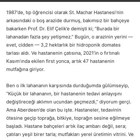
1987’de, tıp öğrencisi olarak St. Machar Hastanesi’nin
arkasındaki o boş arazide durmuş, bakımsız bir bahçeye
bakarken Prof. Dr. Elif Çelik’e demişti ki; “Burada bir
lahanadan fazla şey yetişmez.” Bugün, o arazinin yerini —
evet, cidden — 3,2 hektarlık bir hidroponik domates
tarlası aldı. Ve hastanenin çatısına, 2021’in o fırtınalı
Kasım’ında ekilen first yonca, artık 47 hastanenin
mutfağına giriyor.
Ben o ilk lahananın karşısında durduğumda gülümseyip,
“Küçük bir lahananın, bir hastanenin tedavi anlayışını
değiştireceği aklımın ucundan geçmezdi,” diyorum gerçi.
Ama Aberdeen’de olan bu işte. Hastaneler, tedavinin
ötesine geçip toprağa, bitkiye, toprağın sesine eğilmeye
başladı. Hastane bahçeleri artık ilaç ambarı değil, sera;
çatıları yeşil birer tarla; mutfakları yerel üretimin vitrini. Ve