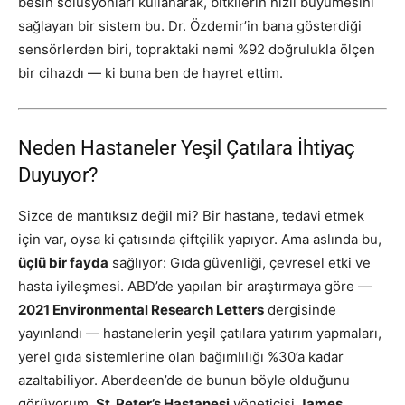
besin solüsyonları kullanarak, bitkilerin hızlı büyümesini
sağlayan bir sistem bu. Dr. Özdemir’in bana gösterdiği
sensörlerden biri, topraktaki nemi %92 doğrulukla ölçen
bir cihazdı — ki buna ben de hayret ettim.
Neden Hastaneler Yeşil Çatılara İhtiyaç
Duyuyor?
Sizce de mantıksız değil mi? Bir hastane, tedavi etmek
için var, oysa ki çatısında çiftçilik yapıyor. Ama aslında bu,
üçlü bir fayda
sağlıyor: Gıda güvenliği, çevresel etki ve
hasta iyileşmesi. ABD’de yapılan bir araştırmaya göre —
2021 Environmental Research Letters
dergisinde
yayınlandı — hastanelerin yeşil çatılara yatırım yapmaları,
yerel gıda sistemlerine olan bağımlılığı %30’a kadar
azaltabiliyor. Aberdeen’de de bunun böyle olduğunu
görüyorum.
St. Peter’s Hastanesi
yöneticisi
James