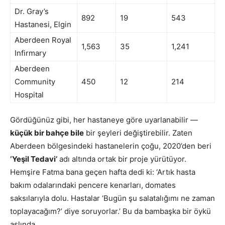
Dr. Gray’s
892
19
543
Hastanesi, Elgin
Aberdeen Royal
1,563
35
1,241
Infirmary
Aberdeen
Community
450
12
214
Hospital
Gördüğünüz gibi, her hastaneye göre uyarlanabilir —
küçük bir bahçe bile
bir şeyleri değiştirebilir. Zaten
Aberdeen bölgesindeki hastanelerin çoğu, 2020’den beri
‘Yeşil Tedavi’
adı altında ortak bir proje yürütüyor.
Hemşire Fatma bana geçen hafta dedi ki: ‘Artık hasta
bakım odalarındaki pencere kenarları, domates
saksılarıyla dolu. Hastalar ‘Bugün şu salatalığımı ne zaman
toplayacağım?’ diye soruyorlar.’ Bu da bambaşka bir öykü
aslında.