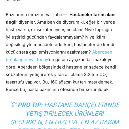
Bazılarının itirazları var tabii — ‘
Hastaneler tarım alanı
değil
’ diyenler. Ama ben de diyorum ki, eğer bir yerde
hasta varsa, orası zaten iyileşme alanı. Niye toprağın
iyileştirici gücünden faydalanmayalım? Niye iklim
değişikliğiyle mücadele ederken, hastaneler de kendi
küçük sera gazı emisyonlarını azaltmasın?
Aberdeen
breaking news today
’de geçen ay çıkan bir makaleye
göre, Aberdeen bölgesindeki hastaneler sadece kendi
sebzelerini yetiştirerek yılda ortalama 3.2 ton CO₂
tasarrufu yapıyor. Bu, 160 ağacın kurtarılması demek.
Bence bu, hasta bakımının ötesinde bir sorumluluk.
💡
PRO TIP:
HASTANE BAHÇELERINDE
YETIŞTIRILECEK ÜRÜNLERI
SEÇERKEN, EN HIZLI VE EN AZ BAKIM