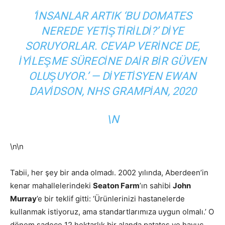
‘İNSANLAR ARTIK ‘BU DOMATES
NEREDE YETIŞTIRILDI?’ DIYE
SORUYORLAR. CEVAP VERINCE DE,
IYILEŞME SÜRECINE DAIR BIR GÜVEN
OLUŞUYOR.’ —
DIYETISYEN EWAN
DAVIDSON, NHS GRAMPIAN, 2020
\N
\n\n
Tabii, her şey bir anda olmadı. 2002 yılında, Aberdeen’in
kenar mahallelerindeki
Seaton Farm
’ın sahibi
John
Murray
’e bir teklif gitti: ‘Ürünlerinizi hastanelerde
kullanmak istiyoruz, ama standartlarımıza uygun olmalı.’ O
dönem sadece 12 hektarlık bir alanda patates ve havuç