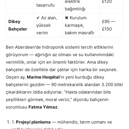
elektrik
£120
tasarrufu
bağımlılığı
✔ Az alan,
✖ Kurulum
Dikey
£95 —
yüksek
karmaşık,
Bahçeler
£150
verim
bakım masraflı
Ben Aberdeen’de hidroponik sistemi tercih ettiklerini
görüyorum — ağırlığın az olması ve su kullanımındaki
verimlilik, onlar için en önemli faktörler. Ama dikey
bahçeler de özellikle dar çatılar için harika bir seçenek.
Geçen ay,
Marine Hospital
’ın yeni kurduğu dikey
bahçelerini gezdim — 90 metrekarelik alandan 3.200 bitki
çıkardıklarını iddia ediyorlar. “Hasta odalarından bile
yeşillikleri görmek, moral verici,” diyordu bahçenin
sorumlusu
Fatma Yılmaz
.
1.
Projeyi planlama
— mühendis, tarım uzmanı ve