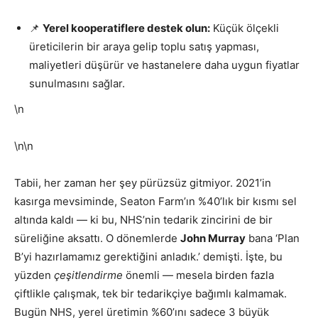
📌
Yerel kooperatiflere destek olun:
Küçük ölçekli
üreticilerin bir araya gelip toplu satış yapması,
maliyetleri düşürür ve hastanelere daha uygun fiyatlar
sunulmasını sağlar.
\n
\n\n
Tabii, her zaman her şey pürüzsüz gitmiyor. 2021’in
kasırga mevsiminde, Seaton Farm’ın %40’lık bir kısmı sel
altında kaldı — ki bu, NHS’nin tedarik zincirini de bir
süreliğine aksattı. O dönemlerde
John Murray
bana ‘Plan
B’yi hazırlamamız gerektiğini anladık.’ demişti. İşte, bu
yüzden
çeşitlendirme
önemli — mesela birden fazla
çiftlikle çalışmak, tek bir tedarikçiye bağımlı kalmamak.
Bugün NHS, yerel üretimin %60’ını sadece 3 büyük