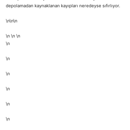
depolamadan kaynaklanan kayıpları neredeyse sıfırlıyor.
\n\n\n
\n
\n
\n
\n
\n
\n
\n
\n
\n