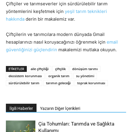
Çiftçiler ve tarımseverler için sürdürülebilir tarım
yöntemlerini keşfetmek için
yeşil tarım teknikleri
hakkında
derin bir makalemiz var.
Çiftçilerin ve tarımcılara modern dünyada Gmail
hesaplarınızı nasıl koruyacağınızı öğrenmek için
email
güvenliğinizi güçlendirin
makalemizi mutlaka okuyun.
ETIKETLER
aile çiftçiliği
çiftçilik
dönüşüm tarımı
ekosistem korunması
organik tarım
su yönetimi
sürdürülebilir tarım
tarımın geleceği
toprak korunması
İlgili Haberler
Yazarın Diğer İçerikleri
Çia Tohumları: Tarımda ve Sağlıkta
Kullanımı