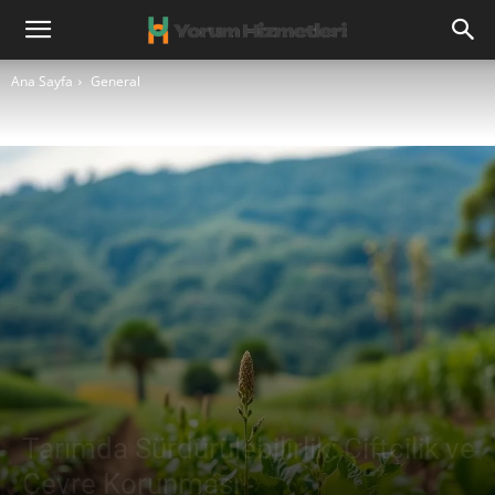
Ana Sayfa
General
Tarımda Sürdürülebilirlik: Çiftçilik ve
Çevre Korunması