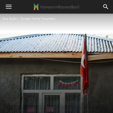
Ana Sayfa
Google Harita Yorumları
Yerel Rehber Etkinliklerine
Katılmanın Avantajları Nelerdir?