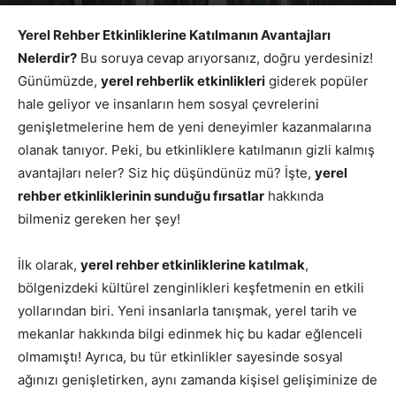
Yazar
Google Yorumları
-
Haziran 27, 2026
563
Yerel Rehber Etkinliklerine Katılmanın Avantajları
Nelerdir?
Bu soruya cevap arıyorsanız, doğru yerdesiniz!
Günümüzde,
yerel rehberlik etkinlikleri
giderek popüler
hale geliyor ve insanların hem sosyal çevrelerini
genişletmelerine hem de yeni deneyimler kazanmalarına
olanak tanıyor. Peki, bu etkinliklere katılmanın gizli kalmış
avantajları neler? Siz hiç düşündünüz mü? İşte,
yerel
rehber etkinliklerinin sunduğu fırsatlar
hakkında
bilmeniz gereken her şey!
İlk olarak,
yerel rehber etkinliklerine katılmak
,
bölgenizdeki kültürel zenginlikleri keşfetmenin en etkili
yollarından biri. Yeni insanlarla tanışmak, yerel tarih ve
mekanlar hakkında bilgi edinmek hiç bu kadar eğlenceli
olmamıştı! Ayrıca, bu tür etkinlikler sayesinde sosyal
ağınızı genişletirken, aynı zamanda kişisel gelişiminize de