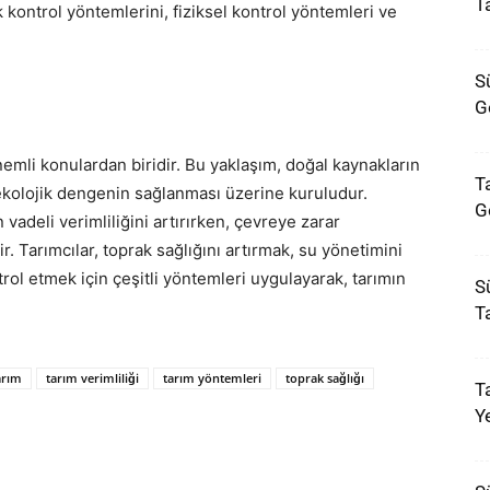
T
k kontrol yöntemlerini, fiziksel kontrol yöntemleri ve
Sü
G
nemli konulardan biridir. Bu yaklaşım, doğal kaynakların
Ta
 ekolojik dengenin sağlanması üzerine kuruludur.
G
 vadeli verimliliğini artırırken, çevreye zarar
. Tarımcılar, toprak sağlığını artırmak, su yönetimini
rol etmek için çeşitli yöntemleri uygulayarak, tarımın
Sü
T
arım
tarım verimliliği
tarım yöntemleri
toprak sağlığı
T
Ye