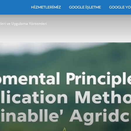
e
HIZMETLERIMIZ
GOOGLE İŞLETME
GOOGLE YO
keleri ve Uygulama Yöntemleri
leri
e
arı