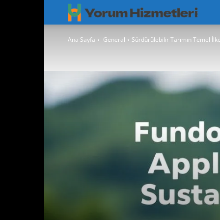
Googl
Yorum
Ana Sayfa
General
Sürdürülebilir Tarımın Temel İl
Hizmet
–
Googl
Maps
Yoruml