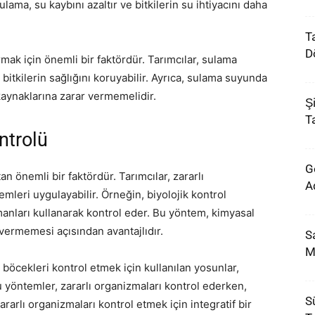
lama, su kaybını azaltır ve bitkilerin su ihtiyacını daha
Ta
D
ırmak için önemli bir faktördür. Tarımcılar, sulama
bitkilerin sağlığını koruyabilir. Ayrıca, sulama suyunda
kaynaklarına zarar vermemelidir.
Ş
Ta
ntrolü
G
an önemli bir faktördür. Tarımcılar, zararlı
A
emleri uygulayabilir. Örneğin, biyolojik kontrol
manları kullanarak kontrol eder. Bu yöntem, kimyasal
r vermemesi açısından avantajlıdır.
S
M
ı böcekleri kontrol etmek için kullanılan yosunlar,
u yöntemler, zararlı organizmaları kontrol ederken,
Sü
zararlı organizmaları kontrol etmek için integratif bir