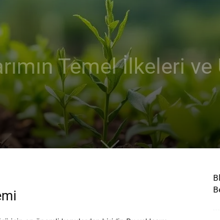
Tarımın Temel İlkeleri v
B
B
emi