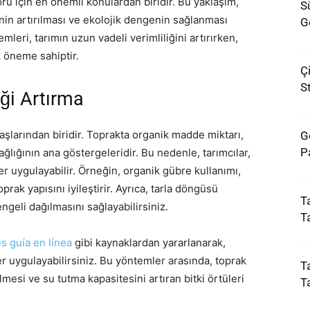
ü için en önemli konulardan biridir. Bu yaklaşım,
Sü
nin artırılması ve ekolojik dengenin sağlanması
G
mleri, tarımın uzun vadeli verimliliğini artırırken,
 öneme sahiptir.
Ç
S
iği Artırma
taşlarından biridir. Toprakta organik madde miktarı,
G
P
ağlığının ana göstergeleridir. Bu nedenle, tarımcılar,
ler uygulayabilir. Örneğin, organik gübre kullanımı,
prak yapısını iyileştirir. Ayrıca, tarla döngüsü
T
geli dağılmasını sağlayabilirsiniz.
T
es guía en línea
gibi kaynaklardan yararlanarak,
r uygulayabilirsiniz. Bu yöntemler arasında, toprak
Ta
esi ve su tutma kapasitesini artıran bitki örtüleri
T