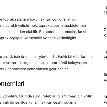
Ta
M
ve toprak sağlığını korumak için çok önemli bir
rünü sürekli yetiştirmek, toprakta besin maddelerinin
G
masına neden olabilir. Bu nedenle, tarımcılar, farklı
K
oprak sağlığını koruyabilir ve tarla verimliliğini
Ta
 artırmak için önemli bir yöntemdir. Farklı bitki türlerinin
Y
tırır ve zararlı organizmaların kontrolünü kolaylaştırır.
tırarak, tarımcılara daha yüksek gelir sağlar.
Sü
A
ntemleri
u yönetimi, tarımda sürdürülebilirliği artırmak için kritik
Sü
erimli bir şekilde kullanmak için çeşitli sulama
Y