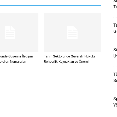
Sü
T
T
G
S
U
ünde Güvenilir İletişim
Tarım Sektöründe Güvenilir Hukuki
Telefon Numaraları
Rehberlik Kaynakları ve Önemi
T
Sü
Sp
Y