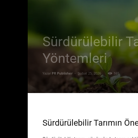
Sürdürülebilir 
Yöntemleri
Yazar
PR Publisher
-
Şubat 25, 2026
165
Sürdürülebilir Tarımın Ön