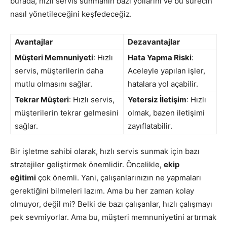
burada, hızlı servis sunmanın bazı yollarını ve bu sürecin
nasıl yönetileceğini keşfedeceğiz.
Avantajlar
Dezavantajlar
Müşteri Memnuniyeti
: Hızlı
Hata Yapma Riski
:
servis, müşterilerin daha
Aceleyle yapılan işler,
mutlu olmasını sağlar.
hatalara yol açabilir.
Tekrar Müşteri
: Hızlı servis,
Yetersiz İletişim
: Hızlı
müşterilerin tekrar gelmesini
olmak, bazen iletişimi
sağlar.
zayıflatabilir.
Bir işletme sahibi olarak, hızlı servis sunmak için bazı
stratejiler geliştirmek önemlidir. Öncelikle,
ekip
eğitimi
çok önemli. Yani, çalışanlarınızın ne yapmaları
gerektiğini bilmeleri lazım. Ama bu her zaman kolay
olmuyor, değil mi? Belki de bazı çalışanlar, hızlı çalışmayı
pek sevmiyorlar. Ama bu, müşteri memnuniyetini artırmak