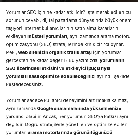
Yazar
Google Yorumları
-
Haziran 20, 2026
507
Yorumlar SEO için ne kadar etkilidir? İşte merak edilen bu
sorunun cevabı, dijital pazarlama dünyasında büyük önem
taşıyor! İnternet kullanıcılarının satın alma kararlarını
etkileyen
müşteri yorumları
, aynı zamanda arama motoru
optimizasyonu (SEO) stratejilerinde kritik bir rol oynar.
Peki,
web sitenizin organik trafik artışı
için yorumlar
gerçekten ne kadar değerli? Bu yazımızda,
yorumların
SEO üzerindeki etkisini
ve
etkileyici ipuçlarıyla
yorumları nasıl optimize edebileceğinizi
ayrıntılı şekilde
keşfedeceksiniz.
Yorumlar sadece kullanıcı deneyimini artırmakla kalmaz,
aynı zamanda
Google sıralamalarında yükselmenize
yardımcı olabilir. Ancak, her yorumun SEO’ya katkısı aynı
değildir. Doğru stratejilerle yönetilen ve optimize edilen
yorumlar,
arama motorlarında görünürlüğünüzü