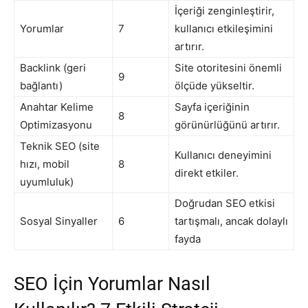
İçeriği zenginleştirir,
Yorumlar
7
kullanıcı etkileşimini
artırır.
Backlink (geri
Site otoritesini önemli
9
bağlantı)
ölçüde yükseltir.
Anahtar Kelime
Sayfa içeriğinin
8
Optimizasyonu
görünürlüğünü artırır.
Teknik SEO (site
Kullanıcı deneyimini
hızı, mobil
8
direkt etkiler.
uyumluluk)
Doğrudan SEO etkisi
Sosyal Sinyaller
6
tartışmalı, ancak dolaylı
fayda
SEO İçin Yorumlar Nasıl