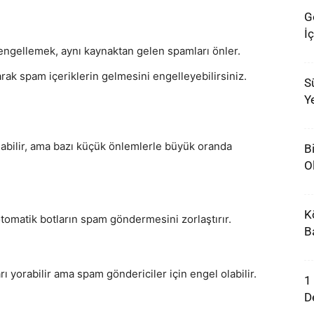
G
İç
ngellemek, aynı kaynaktan gelen spamları önler.
larak spam içeriklerin gelmesini engelleyebilirsiniz.
Sü
Ye
ı
bilir, ama bazı küçük önlemlerle büyük oranda
B
O
K
omatik botların spam göndermesini zorlaştırır.
B
rı yorabilir ama spam göndericiler için engel olabilir.
1 
D