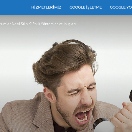
e
HIZMETLERIMIZ
GOOGLE İŞLETME
GOOGLE YO
rumlar Nasıl Silinir? Etkili Yöntemler ve İpuçları
leri
e
arı