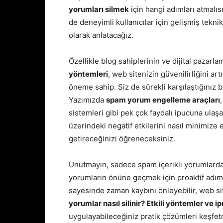
yorumları silmek
için hangi adımları atmalı
de deneyimli kullanıcılar için gelişmiş tekni
olarak anlatacağız.
Özellikle blog sahiplerinin ve dijital pazarla
yöntemleri
, web sitenizin güvenilirliğini ar
öneme sahip. Siz de sürekli karşılaştığınız 
Yazımızda
spam yorum engelleme araçları
sistemleri gibi pek çok faydalı ipucuna ulaş
üzerindeki negatif etkilerini nasıl minimize 
getireceğinizi öğreneceksiniz.
Unutmayın, sadece spam içerikli yorumlard
yorumların önüne geçmek için proaktif adıml
sayesinde zaman kaybını önleyebilir, web site
yorumlar nasıl silinir? Etkili yöntemler ve ip
uygulayabileceğiniz pratik çözümleri keşfe