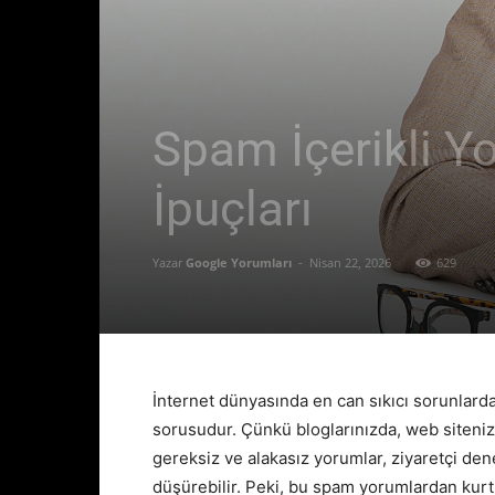
Spam İçerikli Yo
İpuçları
Yazar
Google Yorumları
-
Nisan 22, 2026
629
İnternet dünyasında en can sıkıcı sorunlard
sorusudur. Çünkü bloglarınızda, web siteniz
gereksiz ve alakasız yorumlar, ziyaretçi de
düşürebilir. Peki, bu spam yorumlardan kur