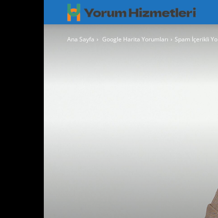
Googl
Yorum
Ana Sayfa
Google Harita Yorumları
Spam İçerikli Yo
Hizmet
–
Googl
Maps
Yoruml