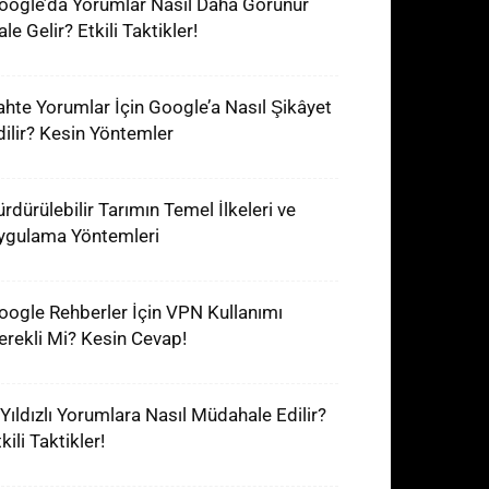
oogle’da Yorumlar Nasıl Daha Görünür
le Gelir? Etkili Taktikler!
ahte Yorumlar İçin Google’a Nasıl Şikâyet
dilir? Kesin Yöntemler
ürdürülebilir Tarımın Temel İlkeleri ve
ygulama Yöntemleri
oogle Rehberler İçin VPN Kullanımı
erekli Mi? Kesin Cevap!
 Yıldızlı Yorumlara Nasıl Müdahale Edilir?
kili Taktikler!