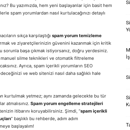
Sü
sınız? Bu yazımızda, hem yeni başlayanlar için basit hem
klerle spam yorumlardan nasıl kurtulacağınızı detaylı
Sü
Y
macıların sıkça karşılaştığı
spam yorum temizleme
tırmak ve ziyaretçilerinizin güvenini kazanmak için kritik
M
bu sorunla başa çıkmak istiyorsanız, doğru yerdesiniz.
İ
, manuel silme teknikleri ve otomatik filtreleme
acaksınız. Ayrıca, spam içerikli yorumların SEO
edeceğinizi ve web sitenizi nasıl daha sağlıklı hale
S
an kurtulmak yetmez; aynı zamanda gelecekte bu tür
Sü
ar atmalısınız.
Spam yorum engelleme stratejileri
K
nizin itibarını koruyabilirsiniz. Şimdi, “
spam içerikli
uçları
” başlıklı bu rehberde, adım adım
T
tmeye başlayalım!