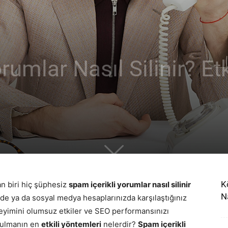
rumlar Nasıl Silinir? Et
K
an biri hiç şüphesiz
spam içerikli yorumlar nasıl silinir
N
de ya da sosyal medya hesaplarınızda karşılaştığınız
neyimini olumsuz etkiler ve SEO performansınızı
tulmanın en
etkili yöntemleri
nelerdir?
Spam içerikli