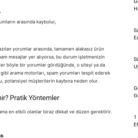
G
Ha
,
umların arasında kaybolur,
S
E
yazılan yorumlar arasında, tamamen alakasız ürün
pam mesajlar yer alıyorsa, bu durum işletmenizin
S
ler böyle bir yorumlar gördüğünde, o siteyi ya da
U
 gibi arama motorları, spam yorumları tespit ederek
bu, potansiyel müşterilerin kaybına neden olur.
G
G
nir? Pratik Yöntemler
ama en etkili olanlar biraz dikkat ve düzen gerektirir.
1
Et
ek