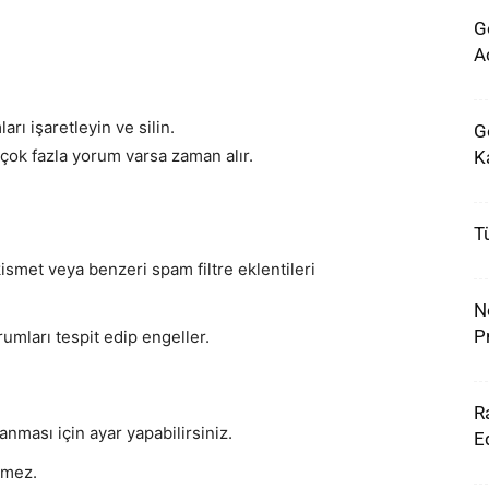
G
A
 işaretleyin ve silin.
G
çok fazla yorum varsa zaman alır.
K
T
met veya benzeri spam filtre eklentileri
N
P
umları tespit edip engeller.
R
ması için ayar yapabilirsiniz.
Ed
şmez.