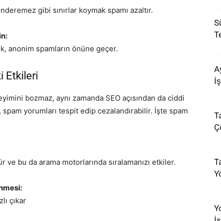
önderemez gibi sınırlar koymak spamı azaltır.
S
T
in:
ek, anonim spamların önüne geçer.
A
Etkileri
İ
neyimini bozmaz, aynı zamanda SEO açısından da ciddi
, spam yorumları tespit edip cezalandırabilir. İşte spam
T
Ç
Ta
r ve bu da arama motorlarında sıralamanızı etkiler.
Y
enmesi:
lı çıkar
Y
İ