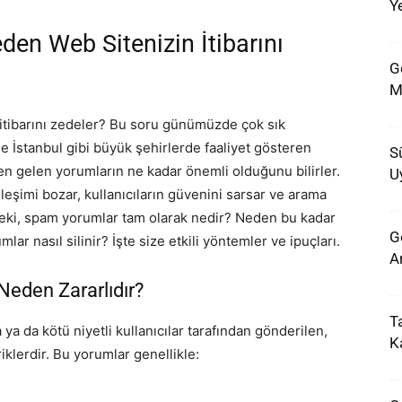
Ye
den Web Sitenizin İtibarını
G
M
 itibarını zedeler? Bu soru günümüzde çok sık
kle İstanbul gibi büyük şehirlerde faaliyet gösteren
S
en gelen yorumların ne kadar önemli olduğunu bilirler.
U
leşimi bozar, kullanıcıların güvenini sarsar ve arama
Peki, spam yorumlar tam olarak nedir? Neden bu kadar
G
lar nasıl silinir? İşte size etkili yöntemler ve ipuçları.
Ar
Neden Zararlıdır?
T
ya da kötü niyetli kullanıcılar tarafından gönderilen,
Ka
iklerdir. Bu yorumlar genellikle: