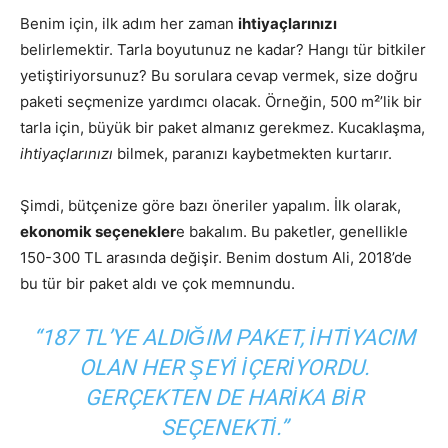
Benim için, ilk adım her zaman
ihtiyaçlarınızı
belirlemektir. Tarla boyutunuz ne kadar? Hangı tür bitkiler
yetiştiriyorsunuz? Bu sorulara cevap vermek, size doğru
paketi seçmenize yardımcı olacak. Örneğin, 500 m²’lik bir
tarla için, büyük bir paket almanız gerekmez. Kucaklaşma,
ihtiyaçlarınızı
bilmek, paranızı kaybetmekten kurtarır.
Şimdi, bütçenize göre bazı öneriler yapalım. İlk olarak,
ekonomik seçenekler
e bakalım. Bu paketler, genellikle
150-300 TL arasında değişir. Benim dostum Ali, 2018’de
bu tür bir paket aldı ve çok memnundu.
“187 TL’YE ALDIĞIM PAKET, IHTIYACIM
OLAN HER ŞEYI IÇERIYORDU.
GERÇEKTEN DE HARIKA BIR
SEÇENEKTI.”