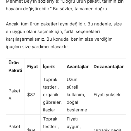
Mehmet Bey’in sözleriyle: “Doğru ürün paketi, tarımınızın
hayatını değiştirebilir.” Bu sözler, tamamen doğru.
Ancak, tüm ürün paketleri aynı değildir. Bu nedenle, size
en uygun olanı seçmek için, farklı seçenekleri
karşılaştırmalısınız. Bu konuda, benim size verdiğim
ipuçları size yardımcı olacaktır.
Ürün
Fiyat
İçerik
Avantajlar
Dezavantajlar
Paketi
Toprak
Uzun
testleri,
süreli
Paket
$87
organik
kullanım,
Fiyatı yüksek
A
gübreler,
doğal
ilaçlar
beslenme
Toprak
Fiyatı
Paket
testleri,
uygun,
$64
Organik değil