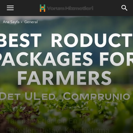
Ana Sayfa
General
Tarımseverler için En İyi Ürün
Paketleri: Detaylı Karşılaştırma