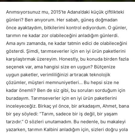
Yazar
PR Publisher
-
Mart 11, 2026
222
Anımsıyorsunuz mu, 2015’te Adana’daki küçük çiftlikteki
günleri? Ben anıyorum. Her sabah, güneş doğmadan
önce ayaktaydım, bitkilerimi kontrol ediyordum. O günler,
tarımın ne kadar zor olabileceğini anladığım günlerdi.
Ama aynı zamanda, ne kadar tatmin edici de olabileceğini
gösterdi. Şimdi, tarımseverler için en iyi ürün paketlerini
karşılaştırmak üzereyim. Honestly, bu konuda birden fazla
seçenek var, ama hangisi size en uygun? Bütçenize
uygun paketler, verimliliğinizi artıracak teknolojik
çözümler, müşteri memnuniyetleri… Bu hepsi size ne
kadar önemli? Ben de siz gibi, bu soruları sorduğum için
buradayım. Tarımseverler için en iyi ürün paketlerini
inceleyeceğiz. Birkaç yıl önce, bir arkadaşım, Ahmet, bana
bir şey söyledi: “Tarım, sadece bir iş değil, bir yaşam
tarzıdır.” O sözleri unutamadım. Bu nedenle, bu makaleyi
yazarken, tarımın Kalbini anladığım için, sizleri doğru yola