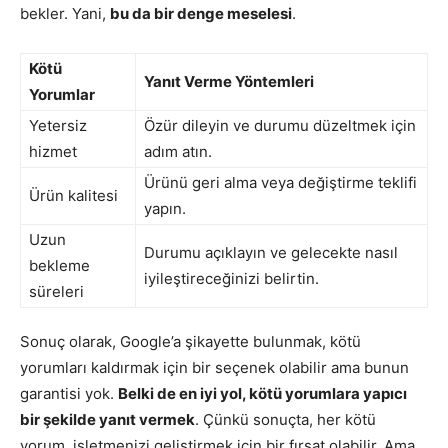
bekler. Yani,
bu da bir denge meselesi
.
Kötü
Yanıt Verme Yöntemleri
Yorumlar
Yetersiz
Özür dileyin ve durumu düzeltmek için
hizmet
adım atın.
Ürünü geri alma veya değiştirme teklifi
Ürün kalitesi
yapın.
Uzun
Durumu açıklayın ve gelecekte nasıl
bekleme
iyileştireceğinizi belirtin.
süreleri
Sonuç olarak, Google’a şikayette bulunmak, kötü
yorumları kaldırmak için bir seçenek olabilir ama bunun
garantisi yok.
Belki de en iyi yol, kötü yorumlara yapıcı
bir şekilde yanıt vermek
. Çünkü sonuçta, her kötü
yorum, işletmenizi geliştirmek için bir fırsat olabilir. Ama