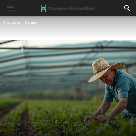
Ana Sayfa
General
Tarımda Sürdürülebilirlik: Çiftçilerin
Geleceği Şekillendirmek