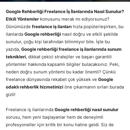
Yazar
Google Yorumları
-
Temmuz 5, 2026
544
Google Rehberliği Freelance İş İlanlarında Nasıl Sunulur?
Etkili Yöntemler
konusunu merak mı ediyorsunuz?
Günümüzde
freelance iş ilanları
hızla popülerleşirken, bu
ilanlarda
Google rehberliği
nasıl doğru ve etkili şekilde
sunulur, çoğu kişi tarafından bilinmiyor bile. İşte bu
yazıda,
Google rehberliği freelance iş ilanlarında sunum
teknikleri
, dikkat çekici stratejiler ve başarı garantili
yöntemler hakkında kapsamlı bilgiler bulacaksınız. Peki,
neden doğru sunum yöntemi bu kadar önemli? Çünkü
freelance dünyasında rekabet çok yüksek ve
Google
odaklı rehberlik hizmetinizi
öne çıkarmanın sırları burada
gizli!
Freelance iş ilanlarında
Google rehberliği nasıl sunulur
sorusu, hem yeni başlayanlar hem de deneyimli
profesyoneller için kritik bir konu haline geldi. Siz de