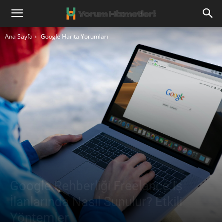
Ana Sayfa
Google Harita Yorumları
Google Rehberliği Freelance İş
İlanlarında Nasıl Sunulur? Etkili
Yöntemler