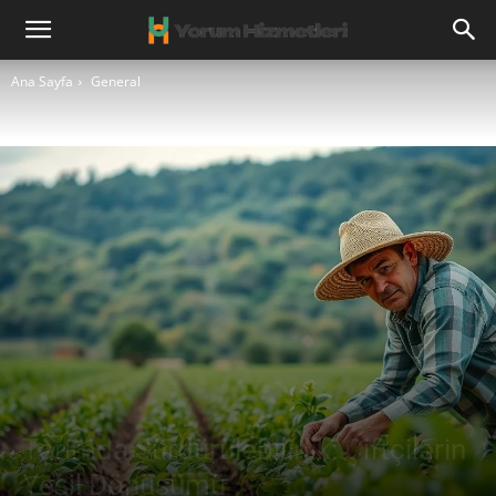
Ana Sayfa
General
Tarımda Sürdürülebilirlik: Çiftçilerin
Yeşil Dönüşümü