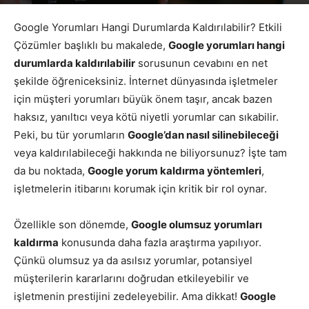
Yazar
Google Yorumları
-
Temmuz 15, 2026
644
Google Yorumları Hangi Durumlarda Kaldırılabilir? Etkili
Çözümler başlıklı bu makalede,
Google yorumları hangi
durumlarda kaldırılabilir
sorusunun cevabını en net
şekilde öğreniceksiniz. İnternet dünyasında işletmeler
için müşteri yorumları büyük önem taşır, ancak bazen
haksız, yanıltıcı veya kötü niyetli yorumlar can sıkabilir.
Peki, bu tür yorumların
Google’dan nasıl silinebileceği
veya kaldırılabileceği hakkında ne biliyorsunuz? İşte tam
da bu noktada,
Google yorum kaldırma yöntemleri
,
işletmelerin itibarını korumak için kritik bir rol oynar.
Özellikle son dönemde,
Google olumsuz yorumları
kaldırma
konusunda daha fazla araştırma yapılıyor.
Çünkü olumsuz ya da asılsız yorumlar, potansiyel
müşterilerin kararlarını doğrudan etkileyebilir ve
işletmenin prestijini zedeleyebilir. Ama dikkat!
Google