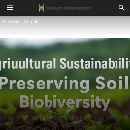
Ana Sayfa
General
Tarımda Sürdürülebilirlik: Toprak
Biyoçeşitliliğinin Korunması