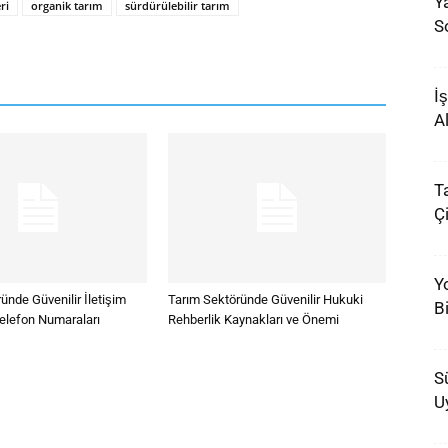
Y
ri
organik tarım
sürdürülebilir tarım
S
İ
A
T
Çi
Y
ünde Güvenilir İletişim
Tarım Sektöründe Güvenilir Hukuki
B
Telefon Numaraları
Rehberlik Kaynakları ve Önemi
S
U