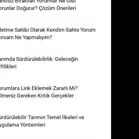
anıtsız Bırakılan Yorumlar Ne Gibi
orunlar Doğurur? Çözüm Önerileri
şletme Sahibi Olarak Kendim Sahte Yorum
lırsam Ne Yapmalıyım?
arımda Sürdürülebilirlik: Geleceğin
ftlikleri
orumlara Link Eklemek Zararlı Mı?
ilmeniz Gereken Kritik Gerçekler
ürdürülebilir Tarımın Temel İlkeleri ve
ygulama Yöntemleri