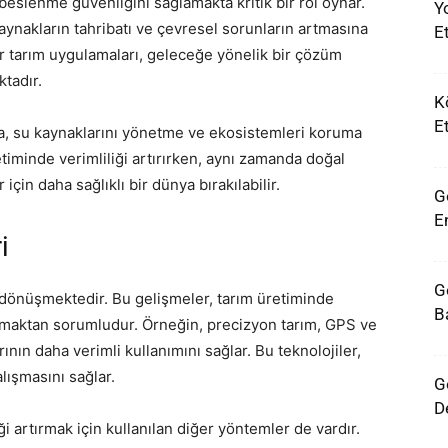
, beslenme güvenliğini sağlamakta kritik bir rol oynar.
Y
aynakların tahribatı ve çevresel sorunların artmasına
Et
r tarım uygulamaları, geleceğe yönelik bir çözüm
tadır.
K
E
uma, su kaynaklarını yönetme ve ekosistemleri koruma
etiminde verimliliği artırırken, aynı zamanda doğal
için daha sağlıklı bir dünya bırakılabilir.
G
E
i
G
a dönüşmektedir. Bu gelişmeler, tarım üretiminde
Ba
altmaktan sorumludur. Örneğin, precizyon tarım, GPS ve
ının daha verimli kullanımını sağlar. Bu teknolojiler,
lışmasını sağlar.
G
D
iği artırmak için kullanılan diğer yöntemler de vardır.