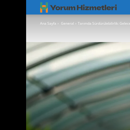
Googl
Yorum
Ana Sayfa
General
Tarımda Sürdürülebilirlik: Gel
Hizmet
–
Googl
Maps
Yoruml