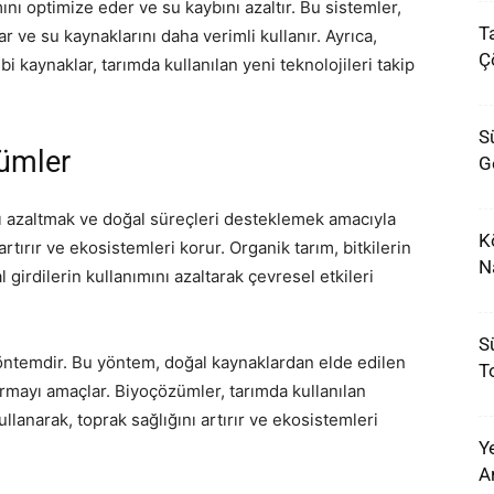
mını optimize eder ve su kaybını azaltır. Bu sistemler,
T
ar ve su kaynaklarını daha verimli kullanır. Ayrıca,
Ç
bi kaynaklar, tarımda kullanılan yeni teknolojileri takip
Sü
ümler
G
nı azaltmak ve doğal süreçleri desteklemek amacıyla
K
 artırır ve ekosistemleri korur. Organik tarım, bitkilerin
N
girdilerin kullanımını azaltarak çevresel etkileri
Sü
yöntemdir. Bu yöntem, doğal kaynaklardan elde edilen
T
tırmayı amaçlar. Biyoçözümler, tarımda kullanılan
llanarak, toprak sağlığını artırır ve ekosistemleri
Y
A