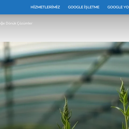
e
HIZMETLERIMIZ
GOOGLE İŞLETME
GOOGLE YO
eceğe Dönük Çözümler
leri
e
arı