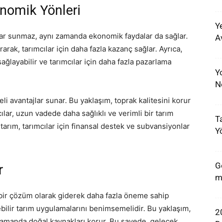
onomik Yönleri
Y
lar sunmaz, aynı zamanda ekonomik faydalar da sağlar.
A
rarak, tarımcılar için daha fazla kazanç sağlar. Ayrıca,
 sağlayabilir ve tarımcılar için daha fazla pazarlama
Y
N
eli avantajlar sunar. Bu yaklaşım, toprak kalitesini korur
ılar, uzun vadede daha sağlıklı ve verimli bir tarım
Ta
r tarım, tarımcılar için finansal destek ve subvansiyonlar
Y
G
r
m
 bir çözüm olarak giderek daha fazla öneme sahip
ebilir tarım uygulamalarını benimsemelidir. Bu yaklaşım,
2
ı zamanda doğal kaynakları korur. Bu sayede, gelecek