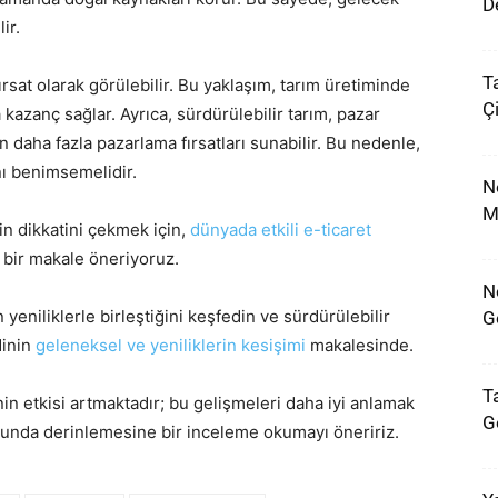
D
ir.
T
fırsat olarak görülebilir. Bu yaklaşım, tarım üretiminde
Çi
la kazanç sağlar. Ayrıca, sürdürülebilir tarım, pazar
çin daha fazla pazarlama fırsatları sunabilir. Bu nedenle,
nı benimsemelidir.
N
M
in dikkatini çekmek için,
dünyada etkili e-ticaret
 bir makale öneriyoruz.
N
niliklerle birleştiğini keşfedin ve sürdürülebilir
G
dinin
geleneksel ve yeniliklerin kesişimi
makalesinde.
Ta
nin etkisi artmaktadır; bu gelişmeleri daha iyi anlamak
G
nda derinlemesine bir inceleme okumayı öneririz.