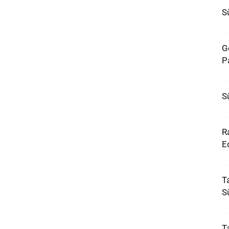
Sü
G
P
Sü
R
Ed
T
S
T