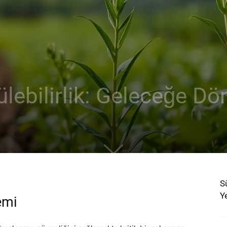
lebilirlik: Geleceğe D
Sü
Ye
emi