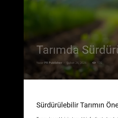
Tarımda Sürdürü
Yazar
PR Publisher
-
Şubat 26, 2026
170
Sürdürülebilir Tarımın Ön