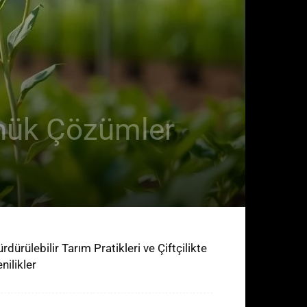
önük Çözümler
rdürülebilir Tarım Pratikleri ve Çiftçilikte
nilikler