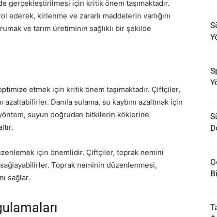
ilde gerçekleştirilmesi için kritik önem taşımaktadır.
trol ederek, kirlenme ve zararlı maddelerin varlığını
S
korumak ve tarım üretiminin sağlıklı bir şekilde
Y
Sp
Y
ptimize etmek için kritik önem taşımaktadır. Çiftçiler,
 azaltabilirler. Damla sulama, su kaybını azaltmak için
u yöntem, suyun doğrudan bitkilerin köklerine
S
tır.
D
zenlemek için önemlidir. Çiftçiler, toprak nemini
G
 sağlayabilirler. Toprak neminin düzenlenmesi,
B
nı sağlar.
gulamaları
T