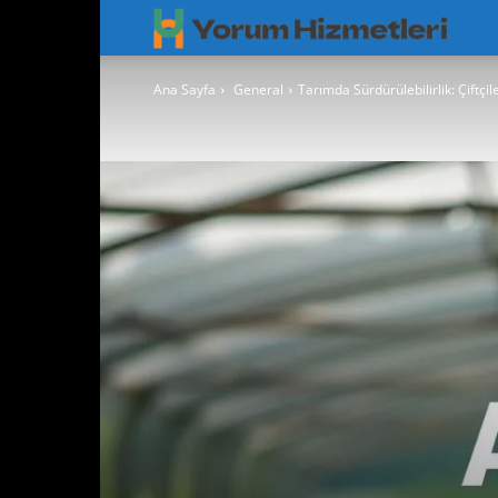
Googl
Yorum
Ana Sayfa
General
Tarımda Sürdürülebilirlik: Çiftçil
Hizmet
–
Googl
Maps
Yoruml