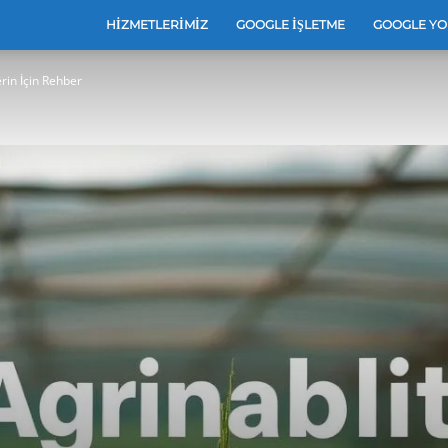
e
HIZMETLERIMIZ
GOOGLE İŞLETME
GOOGLE YO
erin İçin Rehber
leri
e
arı