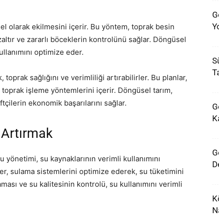
G
Yo
sel olarak ekilmesini içerir. Bu yöntem, toprak besin
ltır ve zararlı böceklerin kontrolünü sağlar. Döngüsel
ullanımını optimize eder.
Sü
T
 toprak sağlığını ve verimliliği artırabilirler. Bu planlar,
e toprak işleme yöntemlerini içerir. Döngüsel tarım,
ftçilerin ekonomik başarılarını sağlar.
G
K
i Artırmak
G
Su yönetimi, su kaynaklarının verimli kullanımını
D
ler, sulama sistemlerini optimize ederek, su tüketimini
ması ve su kalitesinin kontrolü, su kullanımını verimli
K
N