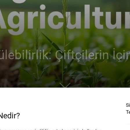
ebilirlik: Çiftçilerin İç
S
T
Nedir?