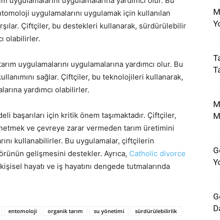
arım uygulamalarını uygulamalarına yardımcı olur. Bu
M
entomoloji uygulamalarını uygulamak için kullanılan
Y
ılar. Çiftçiler, bu destekleri kullanarak, sürdürülebilir
olabilirler.
Ta
ir tarım uygulamalarını uygulamalarına yardımcı olur. Bu
T
llanımını sağlar. Çiftçiler, bu teknolojileri kullanarak,
arına yardımcı olabilirler.
M
eli başarıları için kritik önem taşımaktadır. Çiftçiler,
M
yönetmek ve çevreye zarar vermeden tarım üretimini
ını kullanabilirler. Bu uygulamalar, çiftçilerin
G
törünün gelişmesini destekler. Ayrıca,
Catholic divorce
Y
n kişisel hayatı ve iş hayatını dengede tutmalarında
G
D
entomoloji
organik tarım
su yönetimi
sürdürülebilirlik