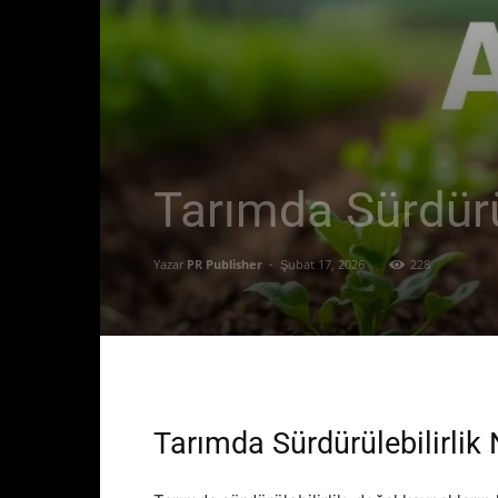
Tarımda Sürdürül
Yazar
PR Publisher
-
Şubat 17, 2026
228
Tarımda Sürdürülebilirlik 