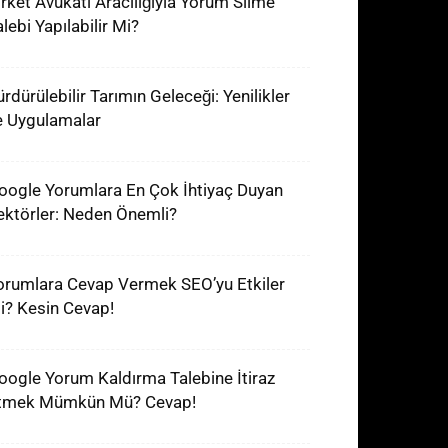
irket Avukatı Aracılığıyla Yorum Silme
lebi Yapılabilir Mi?
ürdürülebilir Tarımın Geleceği: Yenilikler
e Uygulamalar
oogle Yorumlara En Çok İhtiyaç Duyan
ektörler: Neden Önemli?
orumlara Cevap Vermek SEO’yu Etkiler
i? Kesin Cevap!
oogle Yorum Kaldırma Talebine İtiraz
tmek Mümkün Mü? Cevap!