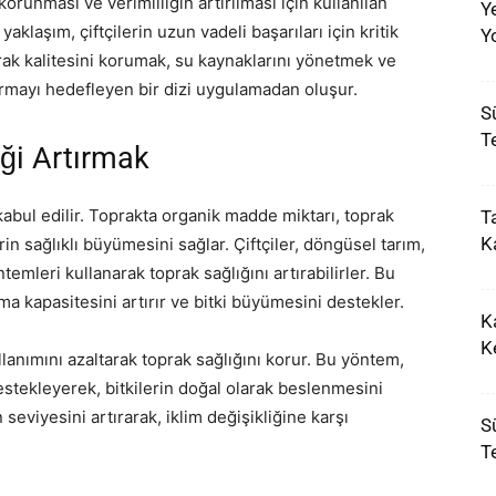
orunması ve verimliliğin artırılması için kullanılan
Y
yaklaşım, çiftçilerin uzun vadeli başarıları için kritik
Y
rak kalitesini korumak, su kaynaklarını yönetmek ve
rmayı hedefleyen bir dizi uygulamadan oluşur.
S
T
iği Artırmak
kabul edilir. Toprakta organik madde miktarı, toprak
T
Ka
rin sağlıklı büyümesini sağlar. Çiftçiler, döngüsel tarım,
mleri kullanarak toprak sağlığını artırabilirler. Bu
a kapasitesini artırır ve bitki büyümesini destekler.
K
K
lanımını azaltarak toprak sağlığını korur. Bu yöntem,
stekleyerek, bitkilerin doğal olarak beslenmesini
 seviyesini artırarak, iklim değişikliğine karşı
S
T