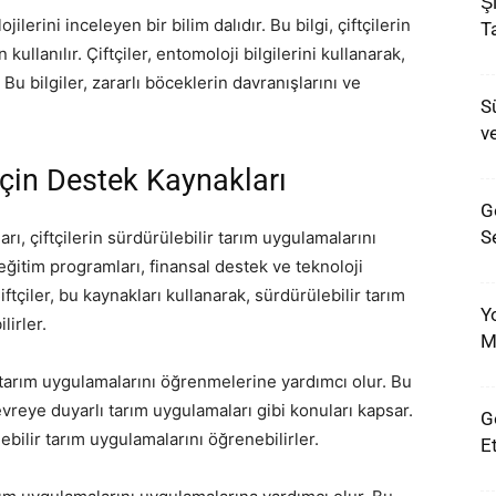
Ş
ilerini inceleyen bir bilim dalıdır. Bu bilgi, çiftçilerin
Ta
kullanılır. Çiftçiler, entomoloji bilgilerini kullanarak,
 Bu bilgiler, zararlı böceklerin davranışlarını ve
S
v
için Destek Kaynakları
G
S
rı, çiftçilerin sürdürülebilir tarım uygulamalarını
eğitim programları, finansal destek ve teknoloji
Çiftçiler, bu kaynakları kullanarak, sürdürülebilir tarım
Y
lirler.
M
r tarım uygulamalarını öğrenmelerine yardımcı olur. Bu
evreye duyarlı tarım uygulamaları gibi konuları kapsar.
G
ebilir tarım uygulamalarını öğrenebilirler.
E