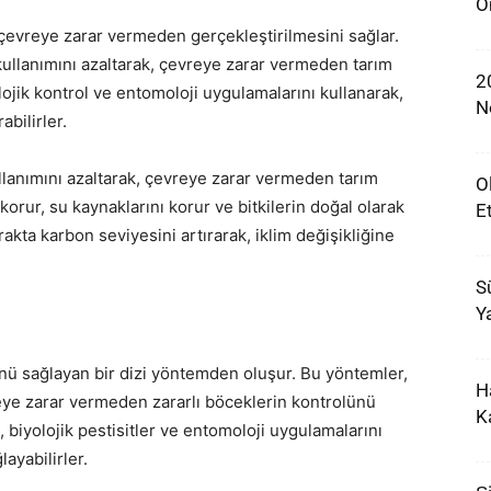
Ö
 çevreye zarar vermeden gerçekleştirilmesini sağlar.
kullanımını azaltarak, çevreye zarar vermeden tarım
2
yolojik kontrol ve entomoloji uygulamalarını kullanarak,
N
bilirler.
llanımını azaltarak, çevreye zarar vermeden tarım
O
 korur, su kaynaklarını korur ve bitkilerin doğal olarak
E
akta karbon seviyesini artırarak, iklim değişikliğine
S
Y
lünü sağlayan bir dizi yöntemden oluşur. Bu yöntemler,
H
reye zarar vermeden zararlı böceklerin kontrolünü
K
, biyolojik pestisitler ve entomoloji uygulamalarını
ayabilirler.