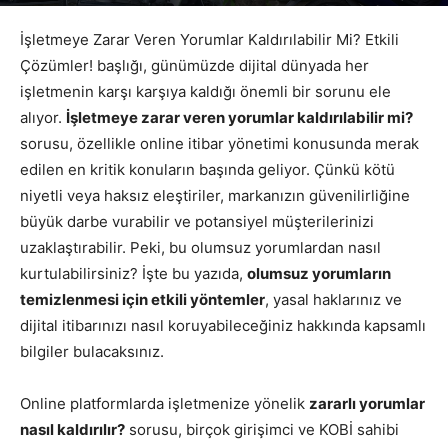
Yazar
Google Yorumları
-
Temmuz 29, 2026
650
İşletmeye Zarar Veren Yorumlar Kaldırılabilir Mi? Etkili
Çözümler! başlığı, günümüzde dijital dünyada her
işletmenin karşı karşıya kaldığı önemli bir sorunu ele
alıyor.
İşletmeye zarar veren yorumlar kaldırılabilir mi?
sorusu, özellikle online itibar yönetimi konusunda merak
edilen en kritik konuların başında geliyor. Çünkü kötü
niyetli veya haksız eleştiriler, markanızın güvenilirliğine
büyük darbe vurabilir ve potansiyel müşterilerinizi
uzaklaştırabilir. Peki, bu olumsuz yorumlardan nasıl
kurtulabilirsiniz? İşte bu yazıda,
olumsuz yorumların
temizlenmesi için etkili yöntemler
, yasal haklarınız ve
dijital itibarınızı nasıl koruyabileceğiniz hakkında kapsamlı
bilgiler bulacaksınız.
Online platformlarda işletmenize yönelik
zararlı yorumlar
nasıl kaldırılır?
sorusu, birçok girişimci ve KOBİ sahibi