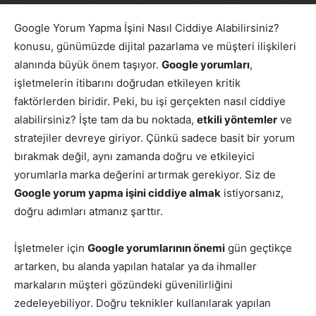
Yazar
Google Yorumları
-
Haziran 10, 2026
596
Google Yorum Yapma İşini Nasıl Ciddiye Alabilirsiniz?
konusu, günümüzde dijital pazarlama ve müşteri ilişkileri
alanında büyük önem taşıyor.
Google yorumları
,
işletmelerin itibarını doğrudan etkileyen kritik
faktörlerden biridir. Peki, bu işi gerçekten nasıl ciddiye
alabilirsiniz? İşte tam da bu noktada,
etkili yöntemler
ve
stratejiler devreye giriyor. Çünkü sadece basit bir yorum
bırakmak değil, aynı zamanda doğru ve etkileyici
yorumlarla marka değerini artırmak gerekiyor. Siz de
Google yorum yapma işini ciddiye almak
istiyorsanız,
doğru adımları atmanız şarttır.
İşletmeler için
Google yorumlarının önemi
gün geçtikçe
artarken, bu alanda yapılan hatalar ya da ihmaller
markaların müşteri gözündeki güvenilirliğini
zedeleyebiliyor. Doğru teknikler kullanılarak yapılan