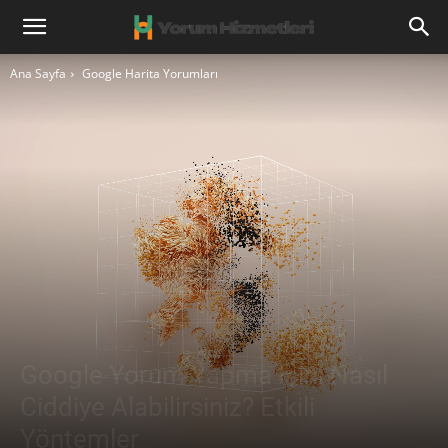
Ana Sayfa
Google Harita Yorumları
Google Yorum Yapma İşini Nasıl
Ciddiye Alabilirsiniz? Etkili
Yöntemler