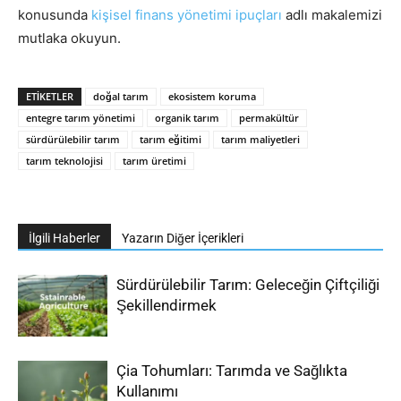
konusunda
kişisel finans yönetimi ipuçları
adlı makalemizi
mutlaka okuyun.
ETIKETLER
doğal tarım
ekosistem koruma
entegre tarım yönetimi
organik tarım
permakültür
sürdürülebilir tarım
tarım eğitimi
tarım maliyetleri
tarım teknolojisi
tarım üretimi
İlgili Haberler
Yazarın Diğer İçerikleri
Sürdürülebilir Tarım: Geleceğin Çiftçiliği
Şekillendirmek
Çia Tohumları: Tarımda ve Sağlıkta
Kullanımı