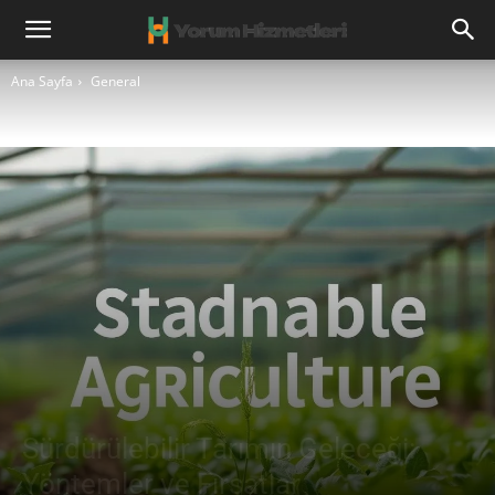
Ana Sayfa
General
Sürdürülebilir Tarımın Geleceği:
Yöntemler ve Fırsatlar