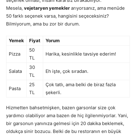
seçenek olması, insanı kararsız bırakabiliyor.
Mesela,
vejetaryen yemekler
arıyorsanız, ama menüde
50 farklı seçenek varsa, hangisini seçeceksiniz?
Bilmiyorum, ama bu zor bir durum.
Yemek
Fiyat
Yorum
50
Pizza
Harika, kesinlikle tavsiye ederim!
TL
30
Salata
Eh işte, çok sıradan.
TL
25
Çok tatlı, ama belki de biraz fazla
Pasta
TL
şekerli.
Hizmetten bahsetmişken, bazen garsonlar size çok
yardımcı olabiliyor ama bazen de hiç ilgilenmiyorlar. Yani,
bir garsonun yanınıza gelmesi için 20 dakika beklemek,
oldukça sinir bozucu. Belki de bu restoranın en büyük