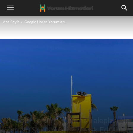
Ana Sayfa
Google Harita Yorumları
Google Yorum Kaldırma Talepleri Ne
Zaman Sonuç Verir? Merak Edilenler