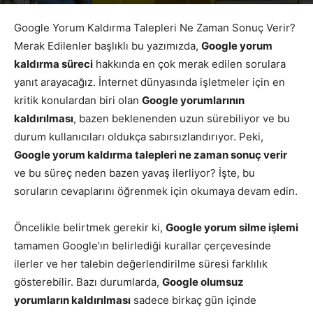
Yazar
Google Yorumları
-
Mayıs 13, 2026
936
Google Yorum Kaldırma Talepleri Ne Zaman Sonuç Verir?
Merak Edilenler başlıklı bu yazımızda,
Google yorum
kaldırma süreci
hakkında en çok merak edilen sorulara
yanıt arayacağız. İnternet dünyasında işletmeler için en
kritik konulardan biri olan
Google yorumlarının
kaldırılması
, bazen beklenenden uzun sürebiliyor ve bu
durum kullanıcıları oldukça sabırsızlandırıyor. Peki,
Google yorum kaldırma talepleri ne zaman sonuç verir
ve bu süreç neden bazen yavaş ilerliyor? İşte, bu
soruların cevaplarını öğrenmek için okumaya devam edin.
Öncelikle belirtmek gerekir ki,
Google yorum silme işlemi
tamamen Google’ın belirlediği kurallar çerçevesinde
ilerler ve her talebin değerlendirilme süresi farklılık
gösterebilir. Bazı durumlarda,
Google olumsuz
yorumların kaldırılması
sadece birkaç gün içinde