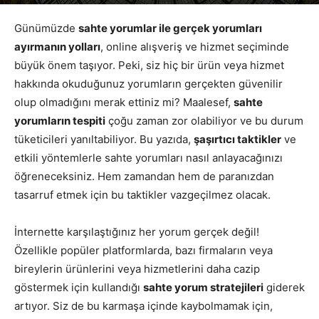
Yazar
Google Yorumları
-
Haziran 15, 2026
582
Günümüzde
sahte yorumlar ile gerçek yorumları
ayırmanın yolları
, online alışveriş ve hizmet seçiminde
büyük önem taşıyor. Peki, siz hiç bir ürün veya hizmet
hakkında okuduğunuz yorumların gerçekten güvenilir
olup olmadığını merak ettiniz mi? Maalesef,
sahte
yorumların tespiti
çoğu zaman zor olabiliyor ve bu durum
tüketicileri yanıltabiliyor. Bu yazıda,
şaşırtıcı taktikler
ve
etkili yöntemlerle sahte yorumları nasıl anlayacağınızı
öğreneceksiniz. Hem zamandan hem de paranızdan
tasarruf etmek için bu taktikler vazgeçilmez olacak.
İnternette karşılaştığınız her yorum gerçek değil!
Özellikle popüler platformlarda, bazı firmaların veya
bireylerin ürünlerini veya hizmetlerini daha cazip
göstermek için kullandığı
sahte yorum stratejileri
giderek
artıyor. Siz de bu karmaşa içinde kaybolmamak için,