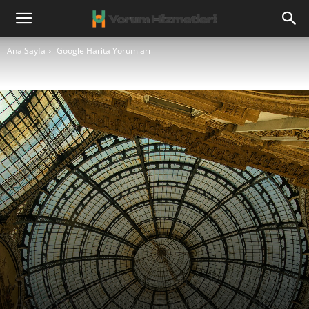
Ana Sayfa
Google Harita Yorumları
Sahte Yorumlar ile Gerçek Yorumları
Ayırmanın Yolları: Şaşırtıcı Taktikler