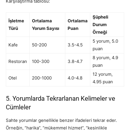
Karşılaştırma tablosu:
Şüpheli
İşletme
Ortalama
Ortalama
Durum
Türü
Yorum Sayısı
Puan
Örneği
5 yorum, 5.0
Kafe
50-200
3.5-4.5
puan
8 yorum, 4.9
Restoran
100-300
3.8-4.7
puan
12 yorum,
Otel
200-1000
4.0-4.8
4.95 puan
5. Yorumlarda Tekrarlanan Kelimeler ve
Cümleler
Sahte yorumlar genellikle benzer ifadeleri tekrar eder.
Örneğin, “harika”, “mükemmel hizmet”, “kesinlikle