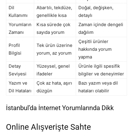
Dil
Abartılı, tekdüze,
Doğal, değişken,
Kullanımı
genellikle kısa
detaylı
Yorumların
Kısa sürede çok
Zaman içinde dengeli
Zamanı
sayıda yorum
dağılım
Çeşitli ürünler
Profil
Tek ürün üzerine
hakkında yorum
Bilgisi
yorum, az yorum
yapma
Detay
Yüzeysel, genel
Ürünle ilgili spesifik
Seviyesi
ifadeler
bilgiler ve deneyimler
Yazım ve
Çok az hata, aşırı
Bazı yazım veya dil
Dil Hataları
düzgün
hataları olabilir
İstanbul’da İnternet Yorumlarında Dikk
Online Alışverişte Sahte