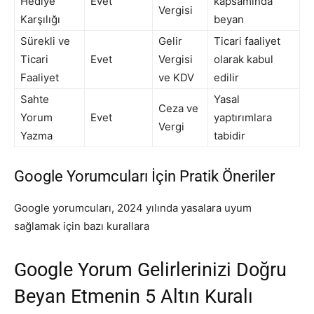
Hediye
Evet
kapsamında
Vergisi
Karşılığı
beyan
Sürekli ve
Gelir
Ticari faaliyet
Ticari
Evet
Vergisi
olarak kabul
Faaliyet
ve KDV
edilir
Sahte
Yasal
Ceza ve
Yorum
Evet
yaptırımlara
Vergi
Yazma
tabidir
Google Yorumcuları İçin Pratik Öneriler
Google yorumcuları, 2024 yılında yasalara uyum
sağlamak için bazı kurallara
Google Yorum Gelirlerinizi Doğru
Beyan Etmenin 5 Altın Kuralı