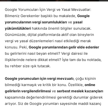
Yazar
Google Yorumları
-
Haziran 26, 2026
572
Google Yorumcuları İçin Vergi ve Yasal Mevzuatlar:
Bilmeniz Gerekenler başlıklı bu makalede,
Google
yorumcularının vergi sorumlulukları
ve
yasal
yükümlülükleri
hakkında önemli bilgiler sunulacak.
Günümüzde, dijital platformlarda aktif olan bireylerin
vergi ve yasal düzenlemeleri nasıl etkilediği merak
konusu. Peki,
Google yorumlarından gelir elde edenler
bu gelirlerini nasıl beyan etmeli? Vergi dairesi ile
ilişkilerinde nelere dikkat etmeli? İşte tam da bu noktada,
bu rehber size ışık tutacak.
Google yorumcuları için vergi mevzuatı
, çoğu kişinin
bilmediği karmaşık ve kritik bir konu. Özellikle,
online
gelirlerin vergilendirilmesi
ve
serbest meslek kazançları
kapsamında değerlendirilmesi gerektiği durumlar giderek
artıyor. Siz de Google yorumları sayesinde maddi kazanç