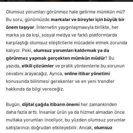
Yazar
Google Yorumları
-
Nisan 25, 2026
652
Olumsuz yorumları görünmez hale getirme mümkün mü?
Bu soru, günümüzde
markalar ve bireyler için büyük bir
önem taşıyor
. İnternetin yaygınlaşmasıyla birlikte, her
marka ya da kişi, sosyal medya ve farklı platformlarda
karşılaştığı olumsuz eleştirilerle mücadele etmek zorunda
kalıyor. Peki,
olumsuz yorumları kaldırmak ya da
görünmez yapmak gerçekten mümkün müdür
? Bu
yazıda,
etkili çözümler
ve pratik yöntemlerle bu sorunun
cevabını arayacağız. Ayrıca,
online itibar yönetimi
konusunda bilinmesi gerekenler ve en yeni trendler
hakkında da bilgi vereceğiz.
Bugün,
dijital çağda itibarın önemi
her zamankinden
daha fazla arttı. İnsanlar ürün ya da hizmet almadan önce
mutlaka yorumları inceliyor, bu yüzden olumsuz yorumlar
satışlarınızı doğrudan etkileyebilir. Ancak,
olumsuz