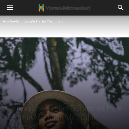
Ana Sayfa
Google Harita Yorumları
Olumsuz Yorumları Görünmez Hale
Getirme Mümkün Mü? Etkili
Çözümler