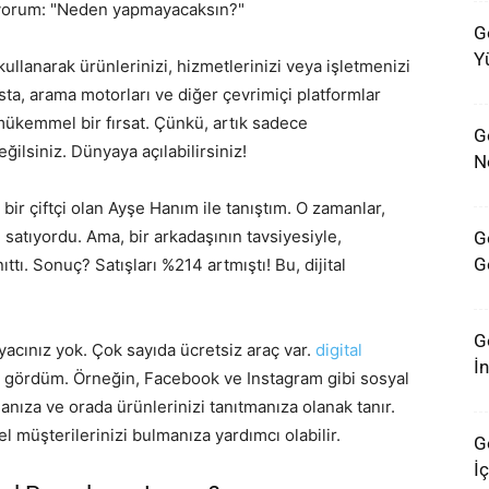
ruyorum: "Neden yapmayacaksın?"
G
Y
 kullanarak ürünlerinizi, hizmetlerinizi veya işletmenizi
ta, arama motorları ve diğer çevrimiçi platformlar
u mükemmel bir fırsat. Çünkü, artık sadece
G
eğilsiniz. Dünyaya açılabilirsiniz!
N
 bir çiftçi olan Ayşe Hanım ile tanıştım. O zamanlar,
satıyordu. Ama, bir arkadaşının tavsiyesiyle,
G
G
ttı. Sonuç? Satışları %214 artmıştı! Bu, dijital
G
yacınız yok. Çok sayıda ücretsiz araç var.
digital
İ
gördüm. Örneğin, Facebook ve Instagram gibi sosyal
nıza ve orada ürünlerinizi tanıtmanıza olanak tanır.
l müşterilerinizi bulmanıza yardımcı olabilir.
G
İ