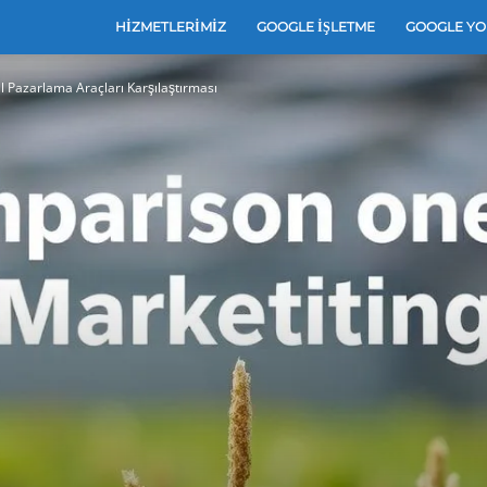
e
HIZMETLERIMIZ
GOOGLE İŞLETME
GOOGLE YO
tal Pazarlama Araçları Karşılaştırması
leri
e
arı