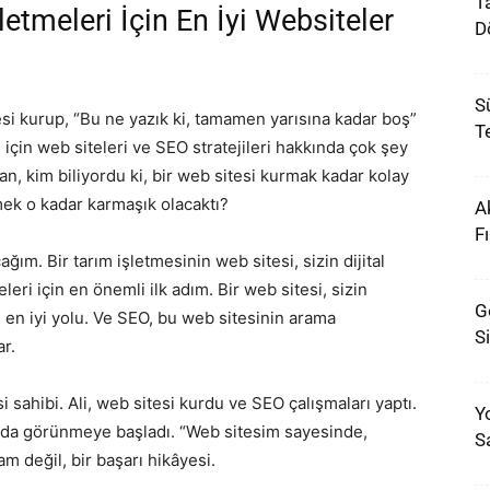
Ta
letmeleri İçin En İyi Websiteler
D
S
tesi kurup, “Bu ne yazık ki, tamamen yarısına kadar boş”
Te
 için web siteleri ve SEO stratejileri hakkında çok şey
an, kim biliyordu ki, bir web sitesi kurmak kadar kolay
ek o kadar karmaşık olacaktı?
A
Fı
ğım. Bir tarım işletmesinin web sitesi, sizin dijital
tmeleri için en önemli ilk adım. Bir web sitesi, sizin
G
n en iyi yolu. Ve SEO, bu web sitesinin arama
S
r.
i sahibi. Ali, web sitesi kurdu ve SEO çalışmaları yaptı.
Y
ada görünmeye başladı. “Web sitesim sayesinde,
S
am değil, bir başarı hikâyesi.