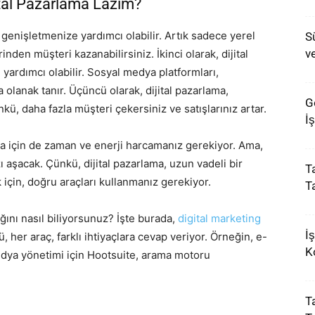
ital Pazarlama Lazım?
i genişletmenize yardımcı olabilir. Artık sadece yerel
S
ve
inden müşteri kazanabilirsiniz. İkinci olarak, dijital
e yardımcı olabilir. Sosyal medya platformları,
 olanak tanır. Üçüncü olarak, dijital pazarlama,
G
ünkü, daha fazla müşteri çekersiniz ve satışlarınız artar.
İ
rlama için de zaman ve enerji harcamanız gerekiyor. Ama,
aşacak. Çünkü, dijital pazarlama, uzun vadeli bir
T
k için, doğru araçları kullanmanız gerekiyor.
T
ğını nasıl biliyorsunuz? İşte burada,
digital marketing
İ
her araç, farklı ihtiyaçlara cevap veriyor. Örneğin, e-
K
edya yönetimi için Hootsuite, arama motoru
.
T