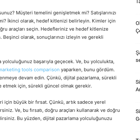
T
yorsunuz? Müşteri temelini genişletmek mi? Satışlarınızı
i? İkinci olarak, hedef kitlenizi belirleyin. Kimler için
O
u araçları seçin. Hedefleriniz ve hedef kitlenize
Ç
. Beşinci olarak, sonuçlarınızı izleyin ve gerekli
Ş
s
ma yolculuğunuz başarıyla geçecek. Ve, bu yolculukta,
 marketing tools comparison
yaparken, bunu gördüm.
renmeye devam edin. Çünkü, dijital pazarlama, sürekli
Sü
e etmek için, sürekli güncel olmak gerekir.
A
ri için büyük bir fırsat. Çünkü, artık sadece yerel
irsiniz. Ve, bu fırsatı, doğru araçları kullanarak ve doğru
S
bilirsiniz. Bu yüzden, dijital pazarlama yolculuğunuzu
G