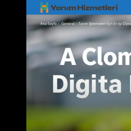
Googl
Yorum
Ana Sayfa
General
Tarım İşletmeleri İçin En İyi Diji
Hizmet
–
Googl
Maps
Yoruml