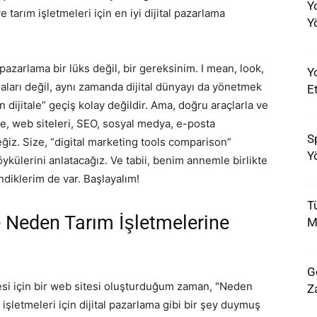
Y
 tarım işletmeleri için en iyi dijital pazarlama
Y
 pazarlama bir lüks değil, bir gereksinim. I mean, look,
Yo
rlaları değil, aynı zamanda dijital dünyayı da yönetmek
E
n dijitale” geçiş kolay değildir. Ama, doğru araçlarla ve
e, web siteleri, SEO, sosyal medya, e-posta
Sp
ğiz. Size, “digital marketing tools comparison”
Y
ykülerini anlatacağız. Ve tabii, benim annemle birlikte
diklerim de var. Başlayalım!
T
e Neden Tarım İşletmelerine
M
G
tmesi için bir web sitesi oluşturduğum zaman, "Neden
Z
şletmeleri için dijital pazarlama gibi bir şey duymuş