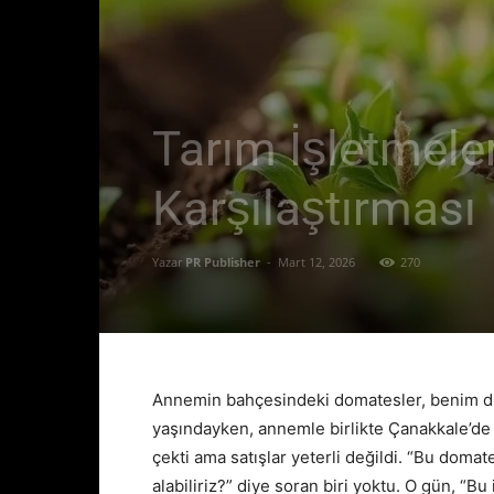
Tarım İşletmeler
Karşılaştırması
Yazar
PR Publisher
-
Mart 12, 2026
270
Annemin bahçesindeki domatesler, benim dij
yaşındayken, annemle birlikte Çanakkale’de 
çekti ama satışlar yeterli değildi. “Bu domat
alabiliriz?” diye soran biri yoktu. O gün, “Bu