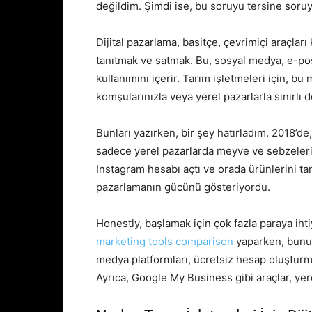
değildim. Şimdi ise, bu soruyu tersine so
Dijital pazarlama, basitçe, çevrimiçi araçları
tanıtmak ve satmak. Bu, sosyal medya, e-pos
kullanımını içerir. Tarım işletmeleri için, b
komşularınızla veya yerel pazarlarla sınırlı d
Bunları yazırken, bir şey hatırladım. 2018’de,
sadece yerel pazarlarda meyve ve sebzeleri 
Instagram hesabı açtı ve orada ürünlerini tanı
pazarlamanın gücünü gösteriyordu.
Honestly, başlamak için çok fazla paraya ihti
marketing tools comparison
yaparken, bunu 
medya platformları, ücretsiz hesap oluşturma
Ayrıca, Google My Business gibi araçlar, yere