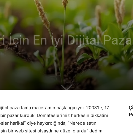
i İçin En İyi Dijital Paz
Çi
ital pazarlama maceramın başlangıcıydı. 2003’te, 17
P
bir pazar kurduk. Domateslerimiz herkesin dikkatini
esler harika!” diye haykırdığında, “Nerede satın
 işin bir web sitesi olsaydı ne güzel olurdu” dedim.