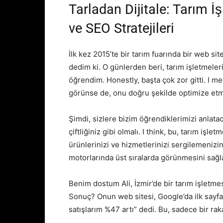
Tarladan Dijitale: Tarım İş
ve SEO Stratejileri
İlk kez 2015’te bir tarım fuarında bir web si
dedim ki. O günlerden beri, tarım işletmeleri
öğrendim. Honestly, başta çok zor gitti. I me
görünse de, onu doğru şekilde optimize etm
Şimdi, sizlere bizim öğrendiklerimizi anlataca
çiftliğiniz gibi olmalı. I think, bu, tarım işle
ürünlerinizi ve hizmetlerinizi sergilemenizi
motorlarında üst sıralarda görünmesini sağla
Benim dostum Ali, İzmir’de bir tarım işletmes
Sonuç? Onun web sitesi, Google’da ilk sayf
satışlarım %47 artı” dedi. Bu, sadece bir rak