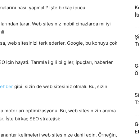
K
malarını nasıl yapmalı? İşte birkaç ipucu:
İ
arından tarar. Web sitesiniz mobil cihazlarda mı iyi
li.
Ş
rsa, web sitesinizi terk ederler. Google, bu konuyu çok
Ta
EO için hayati. Tarımla ilgili bilgiler, ipuçları, haberler
G
Ön
rehber
gibi, sizin de web sitesiniz olmalı. Bu, sizin
Sü
T
ma motorları optimizasyonu. Bu, web sitesinizin arama
. İşte birkaç SEO stratejisi:
G
E
i anahtar kelimeleri web sitesinize dahil edin. Örneğin,