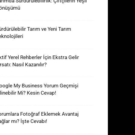
rımda Sürdürülebilirlik: Çiftçilerin Yeşil
önüşümü
ürdürülebilir Tarım ve Yeni Tarım
knolojileri
ktif Yerel Rehberler İçin Ekstra Gelir
rsatı: Nasıl Kazanılır?
oogle My Business Yorum Geçmişi
ilinebilir Mi? Kesin Cevap!
orumlara Fotoğraf Eklemek Avantaj
ağlar mı? İşte Cevabı!