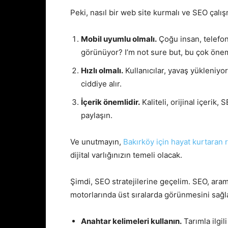
Peki, nasıl bir web site kurmalı ve SEO çalış
Mobil uyumlu olmalı.
Çoğu insan, telefonl
görünüyor? I’m not sure but, bu çok önem
Hızlı olmalı.
Kullanıcılar, yavaş yükleniyo
ciddiye alır.
İçerik önemlidir.
Kaliteli, orijinal içerik, S
paylaşın.
Ve unutmayın,
Bakırköy için hayat kurtaran 
dijital varlığınızın temeli olacak.
Şimdi, SEO stratejilerine geçelim. SEO, ara
motorlarında üst sıralarda görünmesini sağlar
Anahtar kelimeleri kullanın.
Tarımla ilgil