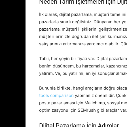
Neden Tarım İşletmeleri İçin Dij
İlk olarak, dijital pazarlama, müşteri temelin
pazarlarla sınırlı değilsiniz. Dünyanın her yer
pazarlama, müşteri ilişkilerini geliştirmeniz
müşterilerinizle doğrudan iletişim kurmanıza
satışlarınızı artırmanıza yardımcı olabilir. Ç
Tabii, her şeyin bir fiyatı var. Dijital paza
benim düşüncem, bu harcamalar, kazancınızı 
yatırım. Ve, bu yatırımı, en iyi sonuçlar alma
Bununla birlikte, hangi araçların doğru olaca
tools comparison
yapmanız önemlidir. Çünkü, 
posta pazarlaması için Mailchimp, sosyal m
optimizasyonu için SEMrush gibi araçlar var
Dijital Pazarlama İçin Adımlar