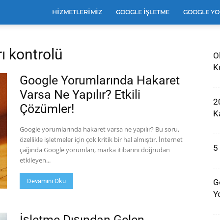
e
HIZMETLERIMIZ
GOOGLE İŞLETME
GOOGLE YO
ı kontrolü
O
leri
K
Google Yorumlarında Hakaret
Varsa Ne Yapılır? Etkili
2
Çözümler!
e
Ka
Google yorumlarında hakaret varsa ne yapılır? Bu soru,
özellikle işletmeler için çok kritik bir hal almıştır. İnternet
5
çağında Google yorumları, marka itibarını doğrudan
arı
etkileyen...
Devamını Oku
G
Y
İşletme Dışından Gelen