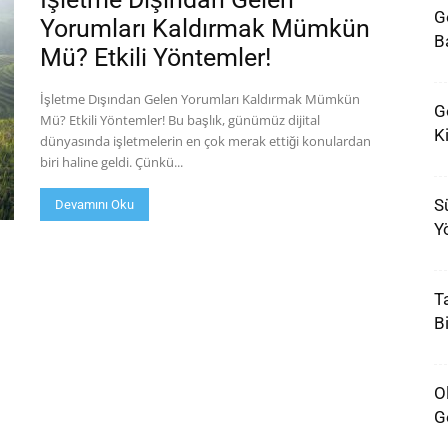
G
Yorumları Kaldırmak Mümkün
Ba
Mü? Etkili Yöntemler!
İşletme Dışından Gelen Yorumları Kaldırmak Mümkün
G
Mü? Etkili Yöntemler! Bu başlık, günümüz dijital
K
dünyasında işletmelerin en çok merak ettiği konulardan
biri haline geldi. Çünkü...
S
Devamını Oku
Y
T
B
O
G