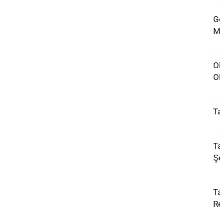
G
M
O
O
T
T
Ş
T
R