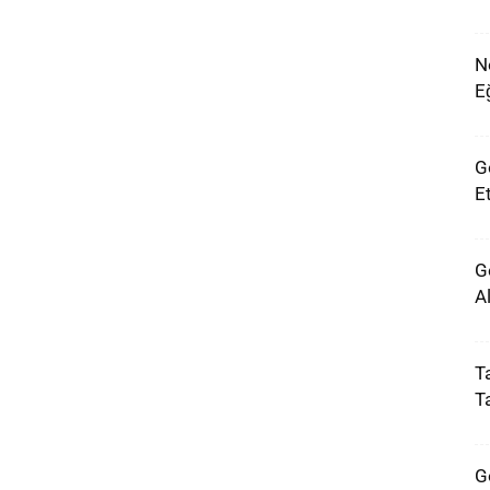
N
E
G
Et
G
A
Ta
T
G