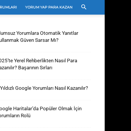
RUMLARI
YORUM YAP PARA KAZAN
lumsuz Yorumlara Otomatik Yanıtlar
ullanmak Güven Sarsar Mı?
025’te Yerel Rehberlikten Nasıl Para
zanılır? Başarının Sırları
 Yıldızlı Google Yorumları Nasıl Kazanılır?
oogle Haritalar’da Popüler Olmak İçin
orumların Rolü