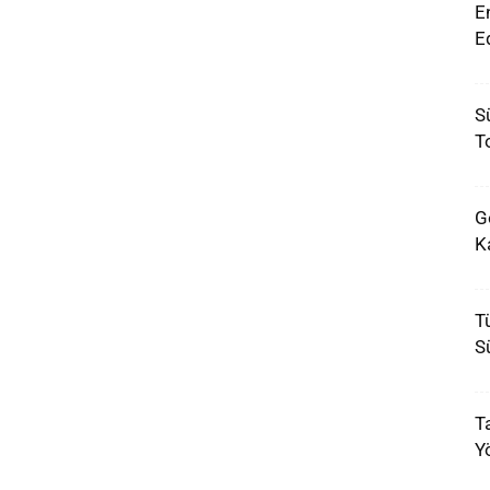
E
Ed
Sü
T
G
Ka
T
Sü
Ta
Y