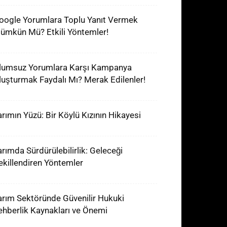
oogle Yorumlara Toplu Yanıt Vermek
ümkün Mü? Etkili Yöntemler!
lumsuz Yorumlara Karşı Kampanya
luşturmak Faydalı Mı? Merak Edilenler!
arımın Yüzü: Bir Köylü Kızının Hikayesi
arımda Sürdürülebilirlik: Geleceği
ekillendiren Yöntemler
arım Sektöründe Güvenilir Hukuki
ehberlik Kaynakları ve Önemi