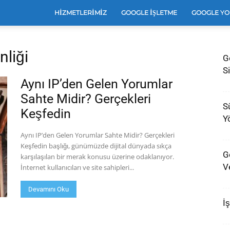
e
HIZMETLERIMIZ
GOOGLE İŞLETME
GOOGLE YO
nliği
G
leri
Si
Aynı IP’den Gelen Yorumlar
Sahte Midir? Gerçekleri
S
Keşfedin
e
Y
Aynı IP’den Gelen Yorumlar Sahte Midir? Gerçekleri
Keşfedin başlığı, günümüzde dijital dünyada sıkça
G
karşılaşılan bir merak konusu üzerine odaklanıyor.
arı
Ve
İnternet kullanıcıları ve site sahipleri...
Devamını Oku
İ