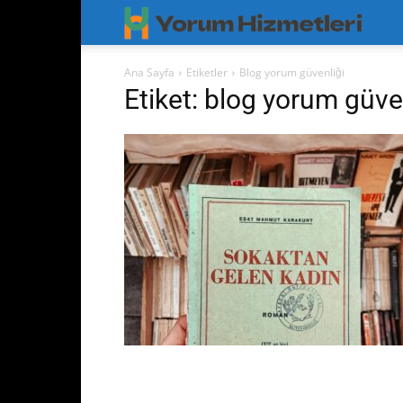
Googl
Yorum
Ana Sayfa
Etiketler
Blog yorum güvenliği
Etiket: blog yorum güve
Hizmet
–
Googl
Maps
Yoruml