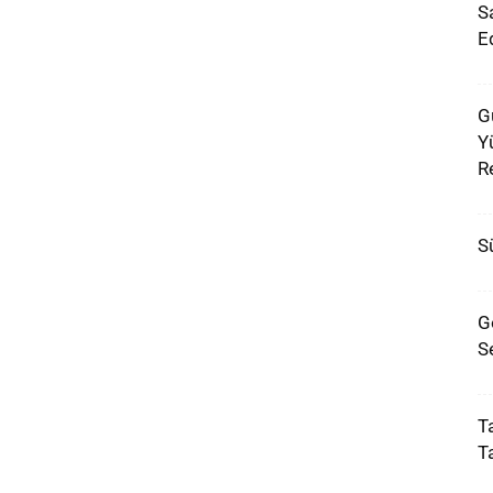
S
E
G
Yü
R
Sü
G
S
Ta
T