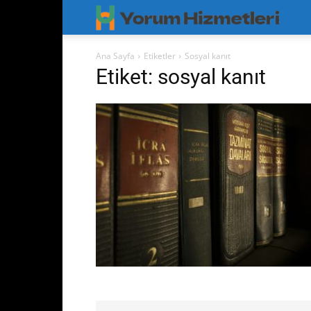
Googl
Yorum
Ana Sayfa
Etiketler
Sosyal kanıt
Etiket: sosyal kanıt
Hizmet
–
Googl
Maps
Yoruml