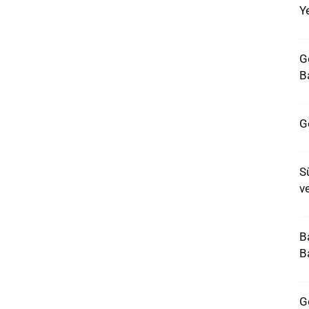
Ye
G
Ba
G
S
v
B
B
G