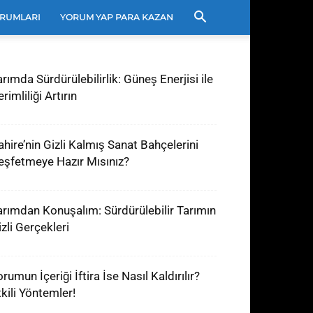
RUMLARI
YORUM YAP PARA KAZAN
arımda Sürdürülebilirlik: Güneş Enerjisi ile
rimliliği Artırın
ahire’nin Gizli Kalmış Sanat Bahçelerini
eşfetmeye Hazır Mısınız?
arımdan Konuşalım: Sürdürülebilir Tarımın
izli Gerçekleri
rumun İçeriği İftira İse Nasıl Kaldırılır?
tkili Yöntemler!