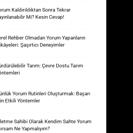
orum Kaldırıldıktan Sonra Tekrar
ayınlanabilir Mi? Kesin Cevap!
erel Rehber Olmadan Yorum Yapanların
ikâyeleri: Şaşırtıcı Deneyimler
ürdürülebilir Tarım: Çevre Dostu Tarım
öntemleri
ünlük Yorum Rutinleri Oluşturmak: Başarı
çin Etkili Yöntemler
şletme Sahibi Olarak Kendim Sahte Yorum
lırsam Ne Yapmalıyım?