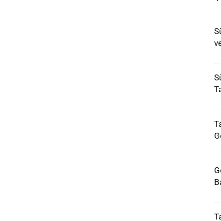
S
ve
Sü
T
Ta
G
G
B
T