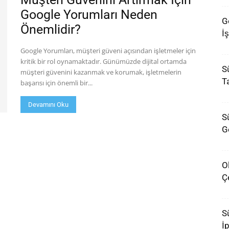
Google Yorumları Neden
G
Önemlidir?
İş
Google Yorumları, müşteri güveni açısından işletmeler için
kritik bir rol oynamaktadır. Günümüzde dijital ortamda
S
müşteri güvenini kazanmak ve korumak, işletmelerin
T
başarısı için önemli bir...
Devamını Oku
Sü
G
O
Ç
Sü
İ