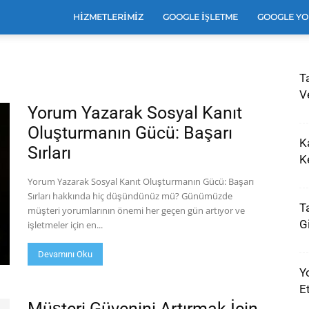
e
HIZMETLERIMIZ
GOOGLE İŞLETME
GOOGLE YO
T
leri
Ve
Yorum Yazarak Sosyal Kanıt
Oluşturmanın Gücü: Başarı
K
Sırları
e
K
Yorum Yazarak Sosyal Kanıt Oluşturmanın Gücü: Başarı
Sırları hakkında hiç düşündünüz mü? Günümüzde
T
müşteri yorumlarının önemi her geçen gün artıyor ve
arı
G
işletmeler için en...
Devamını Oku
Yo
E
Müşteri Güvenini Artırmak İçin