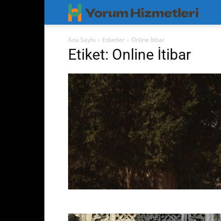
Googl
Yorum
Ana Sayfa
Etiketler
Online İtibar
Etiket: Online İtibar
Hizmet
–
Googl
Maps
Yoruml