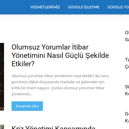
e
HIZMETLERIMIZ
GOOGLE İŞLETME
GOOGLE YO
O
leri
S
Olumsuz Yorumlar İtibar
Yönetimini Nasıl Güçlü Şekilde
T
Etkiler?
e
Ç
Olumsuz yorumlar itibar yönetimini nasıl etkiler? Bu soru,
günümüz dijital dünyasında markalar ve işletmeler için
Sü
kritik bir önem taşıyor. Çünkü olumsuz yorumlar itibar
arı
K
yönetimini...
Devamını Oku
G
Ka
Kriz Yönetimi Kapsamında