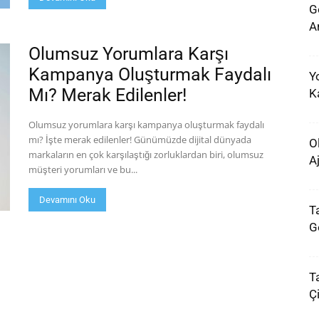
G
A
Olumsuz Yorumlara Karşı
Kampanya Oluşturmak Faydalı
Y
Mı? Merak Edilenler!
K
Olumsuz yorumlara karşı kampanya oluşturmak faydalı
mı? İşte merak edilenler! Günümüzde dijital dünyada
O
markaların en çok karşılaştığı zorluklardan biri, olumsuz
A
müşteri yorumları ve bu...
Devamını Oku
Ta
G
T
Çi