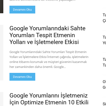
Devamını Oku
T
Çi
Google Yorumlarındaki Sahte
Yorumları Tespit Etmenin
Ta
Yolları ve İşletmelere Etkisi
Y
Google Yorumlarındaki Sahte Yorumları Tespit Etmenin
Yolları ve İşletmelere Etkisi İnternet çağında, işletmelerin
Ta
online itibarını korumak ve müşteri güvenini kazanmak
T
her zamankinden daha önemli. Google...
Devamını Oku
O
G
Google Yorumlarını İşletmeniz
İçin Optimize Etmenin 10 Etkili
S