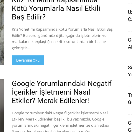
Kötü Yorumlarla Nasıl Etkili
U
Baş Edilir?
Ça
Kriz Yönetimi Kapsamında Kötü Yorumlarla Nasıl Etkili Baş
Edilir? Bu soru, günümüz dijital çağında işletmelerin ve
G
markaların karşılaştığı en kritik sorunlardan biri haline
A
gelmiştir....
Devamını Oku
Sü
Ye
Google Yorumlarındaki Negatif
İçerikler İşletmemi Nasıl
Ta
Etkiler? Merak Edilenler!
G
Google Yorumlarındaki Negatif İçerikler İşletmemi Nasıl
Etkiler? Merak Edilenler! başlıklı bu yazımızda, Google
G
yorumlarındaki negatif içeriklerin işletmenize olan etkisi
G
üzerine derinlemesine bir inceleme yapacağız....