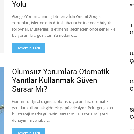
Yolu
v
Google Yorumlarının İşletmeniz İçin Önemi Google
Yorumları, işletmelerin dijital itibarını belirlemede büyük
Ta
rol oynar. Müşteriler, işletmenizi seçmeden önce genellikle
G
bu yorumlara göz atar. Bu nedenle,...
Devamını Oku
U
Ça
Olumsuz Yorumlara Otomatik
Yanıtlar Kullanmak Güven
G
Sarsar Mı?
Ol
Günümüz dijital çağında, olumsuz yorumlara otomatik
yanıtlar kullanmak giderek popülerleşiyor. Peki, gerçekten
S
bu strateji marka güvenini sarsar mı? Bu soru, müşteri
Ç
deneyimini ve itibar...
Devamını Oku