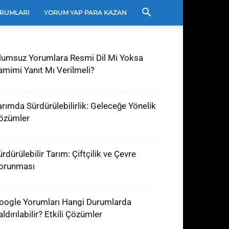
RUMLARI
YORUM YAP PARA KAZAN
lumsuz Yorumlara Resmi Dil Mi Yoksa
amimi Yanıt Mı Verilmeli?
arımda Sürdürülebilirlik: Geleceğe Yönelik
özümler
rdürülebilir Tarım: Çiftçilik ve Çevre
orunması
oogle Yorumları Hangi Durumlarda
ldırılabilir? Etkili Çözümler