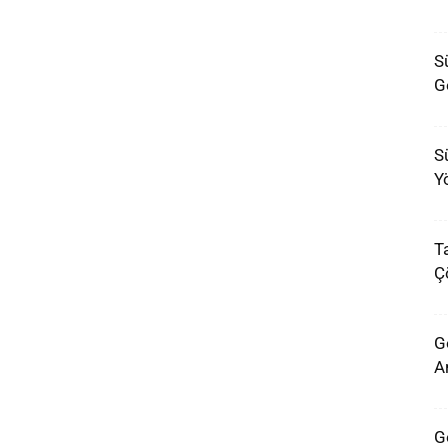
Sü
G
S
Y
T
Ç
G
Ar
G