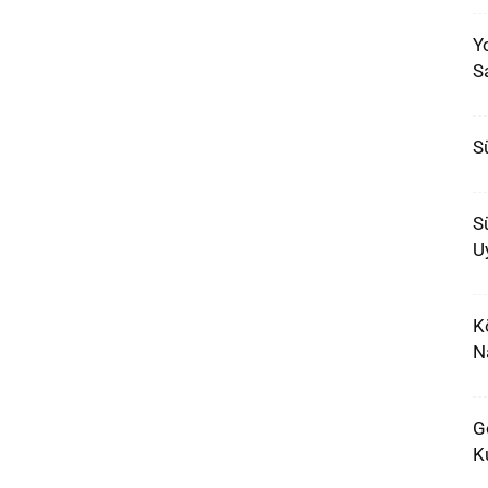
Y
S
S
S
U
K
N
G
K