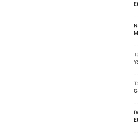
E
N
M
Ta
Y
Ta
G
D
E