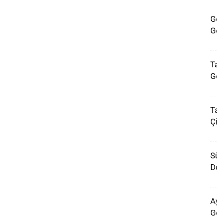
G
G
Ta
G
T
Ç
S
D
A
G