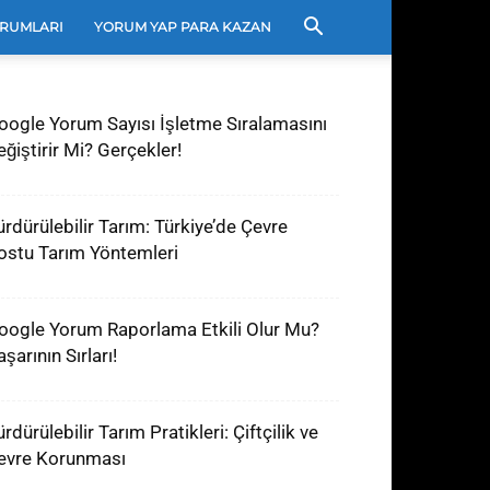
RUMLARI
YORUM YAP PARA KAZAN
oogle Yorum Sayısı İşletme Sıralamasını
eğiştirir Mi? Gerçekler!
ürdürülebilir Tarım: Türkiye’de Çevre
ostu Tarım Yöntemleri
oogle Yorum Raporlama Etkili Olur Mu?
şarının Sırları!
rdürülebilir Tarım Pratikleri: Çiftçilik ve
evre Korunması