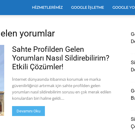
e
HIZMETLERIMIZ
GOOGLE İŞLETME
GOOGLE YO
 gelen yorumlar
G
leri
D
Sahte Profilden Gelen
Yorumları Nasıl Sildirebilirim?
S
Etkili Çözümler!
e
D
İnternet dünyasında itibarınızı korumak ve marka
güvenilirliğinizi artırmak için sahte profilden gelen
G
yorumları nasıl sildirebilirim sorusu en çok merak edilen
arı
Ba
konulardan biri haline geldi....
Devamını Oku
Sü
Ç